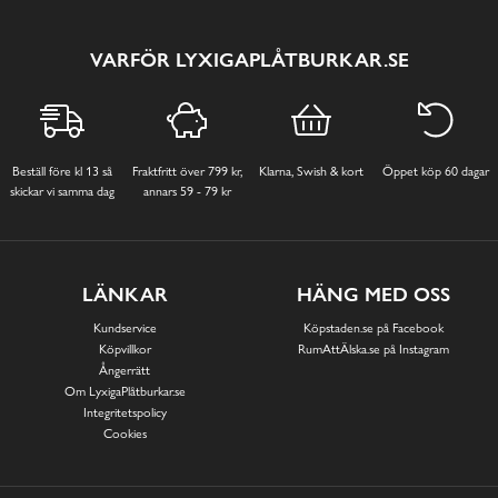
VARFÖR LYXIGAPLÅTBURKAR.SE
Beställ före kl 13 så
Fraktfritt över 799 kr,
Klarna, Swish & kort
Öppet köp 60 dagar
skickar vi samma dag
annars 59 - 79 kr
LÄNKAR
HÄNG MED OSS
Kundservice
Köpstaden.se på Facebook
Köpvillkor
RumAttÄlska.se på Instagram
Ångerrätt
Om LyxigaPlåtburkar.se
Integritetspolicy
Cookies