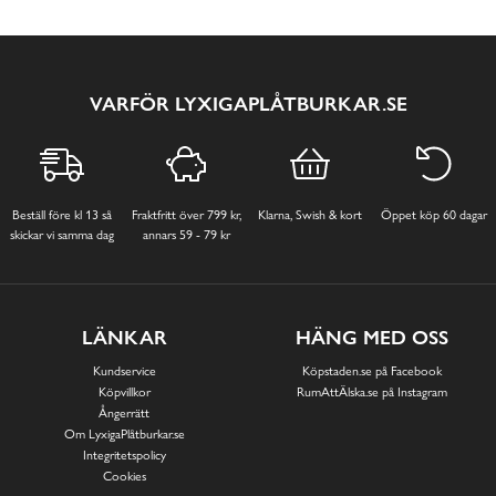
VARFÖR LYXIGAPLÅTBURKAR.SE
Beställ före kl 13 så
Fraktfritt över 799 kr,
Klarna, Swish & kort
Öppet köp 60 dagar
skickar vi samma dag
annars 59 - 79 kr
LÄNKAR
HÄNG MED OSS
Kundservice
Köpstaden.se på Facebook
Köpvillkor
RumAttÄlska.se på Instagram
Ångerrätt
Om LyxigaPlåtburkar.se
Integritetspolicy
Cookies