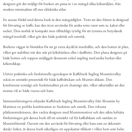
designen gör det möjligt för burken att passa in i en mängd olika köksmiljöer, från
modern minimalism till mer eklektiska stilar.
En annan fördel med denna burk är dess mångsidighet. Trots att den främst är designad
för förvaring av kaffe, kan den även användas för andra torra varor som te, kakor eller
socker. Dess storlek är kompakt men tillräckligt rymlig för att rymma en betydande
mängd innehåll, vilket gör den både praktisk och estetisk.
Burkens väggar är förstärkta för att ge extra skydd åt innehållet, och dess botten är plan,
vilket ger stabilitet när den står på köksbänken eller i skafferiet. Den plana designen på
både botten och toppen möjliggör dessutom enkel stapling med andra burkar eller
köksredskap.
Utöver praktiska och funktionella egenskaper är Kaffeburk Segling Moominvalley
också en utmärkt presentidé för både kaffedrickare och Mumin-älskare. Den
kombinerar nostalgi och funktionalitet på ett charmigt sätt, vilket säkerställer att den
mottas väl av både vuxna och barn.
Sammanfattningsvis erbjuder Kaffeburk Segling Moominvalley från Moomin by
Martinex en perfekt kombination av funktion och estetik. Den robusta
plåtkonstruktionen, den vackra designen med Muminmotivet och den säkra lufttäta
förslutningen gör denna burk till ett utmärkt val för kaffeälskare och samlare av
Muminföremål. Oavsett om den används för förvaring eller bara som en dekorativ
detalj i köket, är denna burk säkerligen ett uppskattat tillskott i vilket hem som helst.