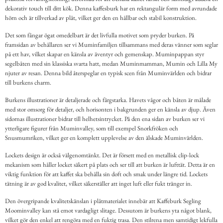
dekorativ touch till ditt kök. Denna kaffesburk har en rektangulär form med avrundade
hörn och är tillverkad av plåt, vilket ger den en hållbar och stabil konstruktion.
Det som fångar ögat omedelbart är det livfulla motivet som pryder burken. På
framsidan av behållaren ser vi Muminfamiljen tillsammans med deras vänner som seglar
på ett hav, vilket skapar en känsla av äventyr och gemenskap. Muminpappan styr
segelbåten med sin klassiska svarta hatt, medan Muminmamman, Mumin och Lilla My
njuter av resan. Denna bild återspeglar en typisk scen från Muminvärlden och bidrar
till burkens charm.
Burkens illustrationer är detaljerade och färgstarka. Havets vågor och båten är målade
med stor omsorg för detaljer, och horisonten i bakgrunden ger en känsla av djup. Även
sidornas illustrationer bidrar till helhetsintrycket. På den ena sidan av burken ser vi
ytterligare figurer från Muminvalley, som till exempel Snorkfröken och
Snusmumriken, vilket ger en komplett upplevelse av den älskade Muminvärlden.
Lockets design är också välgenomtänkt. Det är försett med en metallisk clip-lock
mekanism som håller locket säkert på plats och ser till att burken är lufttät. Detta är en
viktig funktion för att kaffet ska behålla sin doft och smak under längre tid. Lockets
tätning är av god kvalitet, vilket säkerställer att inget luft eller fukt tränger in.
Den övergripande kvalitetskänslan i plåtmaterialet innebär att Kaffeburk Segling
Moominvalley kan stå emot vardagligt slitage. Dessutom är burkens yta något blank,
vilket gör den enkel att rengöra med en fuktig trasa. Den stilrena men samtidigt lekfulla