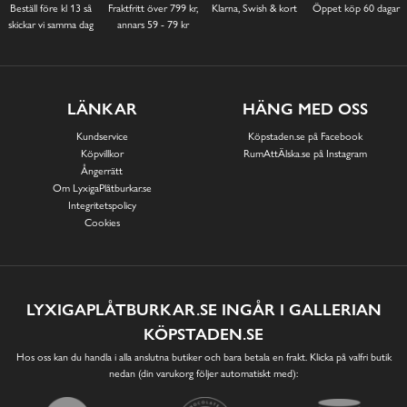
Beställ före kl 13 så
Fraktfritt över 799 kr,
Klarna, Swish & kort
Öppet köp 60 dagar
skickar vi samma dag
annars 59 - 79 kr
LÄNKAR
HÄNG MED OSS
Kundservice
Köpstaden.se på Facebook
Köpvillkor
RumAttÄlska.se på Instagram
Ångerrätt
Om LyxigaPlåtburkar.se
Integritetspolicy
Cookies
LYXIGAPLÅTBURKAR.SE INGÅR I GALLERIAN
KÖPSTADEN.SE
Hos oss kan du handla i alla anslutna butiker och bara betala en frakt. Klicka på valfri butik
nedan (din varukorg följer automatiskt med):