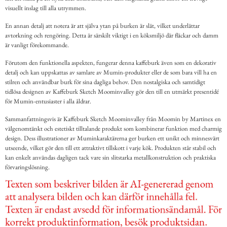
visuellt inslag till alla utrymmen.
En annan detalj att notera är att själva ytan på burken är slät, vilket underlättar
avtorkning och rengöring. Detta är särskilt viktigt i en köksmiljö där fläckar och damm
är vanligt förekommande.
Förutom den funktionella aspekten, fungerar denna kaffeburk även som en dekorativ
detalj och kan uppskattas av samlare av Mumin-produkter eller de som bara vill ha en
stilren och användbar burk för sina dagliga behov. Den nostalgiska och samtidigt
tidlösa designen av Kaffeburk Sketch Moominvalley gör den till en utmärkt presentidé
för Mumin-entusiaster i alla åldrar.
Sammanfattningsvis är Kaffeburk Sketch Moominvalley från Moomin by Martinex en
välgenomtänkt och estetiskt tilltalande produkt som kombinerar funktion med charmig
design. Dess illustrationer av Muminkaraktärerna ger burken ett unikt och minnesvärt
utseende, vilket gör den till ett attraktivt tillskott i varje kök. Produkten står stabil och
kan enkelt användas dagligen tack vare sin slitstarka metallkonstruktion och praktiska
förvaringslösning.