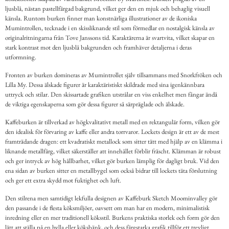
ljusblå, nästan pastellfärgad bakgrund, vilket ger den en mjuk och behaglig visuell
känsla. Runtom burken finner man konstnärliga illustrationer av de ikoniska
Mumintrollen, tecknade i en skissliknande stil som förmedlar en nostalgisk känsla av
originalritningarna från Tove Janssons tid. Karaktärerna är svartvita, vilket skapar en
stark kontrast mot den ljusblå bakgrunden och framhäver detaljerna i deras
utformning.
Fronten av burken domineras av Mumintrollet själv tillsammans med Snorkfröken och
Lilla My. Dessa älskade figurer är karaktäristiskt skildrade med sina igenkännbara
uttryck och stilar. Den skissartade grafiken utstrålar en viss enkelhet men fångar ändå
de viktiga egenskaperna som gör dessa figurer så särpräglade och älskade.
Kaffeburken är tillverkad av högkvalitativt metall med en rektangulär form, vilken gör
den idealisk för förvaring av kaffe eller andra torrvaror. Lockets design är ett av de mest
framträdande dragen: ett kvadratiskt metallock som sitter tätt med hjälp av en klämma i
liknande metallfärg, vilket säkerställer att innehållet förblir fräscht. Klämman är robust
och ger intryck av hög hållbarhet, vilket gör burken lämplig för dagligt bruk. Vid den
ena sidan av burken sitter en metallbygel som också bidrar till lockets täta förslutning
och ger ett extra skydd mot fuktighet och luft.
Den stilrena men samtidigt lekfulla designen av Kaffeburk Sketch Moominvalley gör
den passande i de flesta köksmiljöer, oavsett om man har en modern, minimalistisk
inredning eller en mer traditionell köksstil. Burkens praktiska storlek och form gör den
lätt att ställa på en hylla eller köksbänk, och dess färgstarka grafik tillför ett trevligt