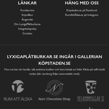
LÄNKAR
HÄNG MED OSS
Kundservice
Köpstaden.se på Facebook
Köpvillkor
RumAttÄlska.se på Instagram
Ångerrätt
Om LyxigaPlåtburkar.se
Integritetspolicy
Cookies
LYXIGAPLÅTBURKAR.SE INGÅR I GALLERIAN
KÖPSTADEN.SE
Hos oss kan du handla i alla anslutna butiker och bara betala en frakt. Klicka på valfri butik
nedan (din varukorg följer automatiskt med):