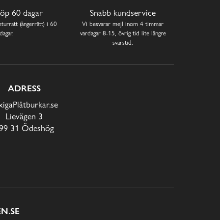
öp 60 dagar
Snabb kundservice
turrätt (ångerrätt) i 60
Vi besvarar mejl inom 4 timmar
dagar.
vardagar 8-15, övrig tid lite längre
svarstid.
ADRESS
xigaPlåtburkar.se
Lievägen 3
99 31 Ödeshög
N.SE