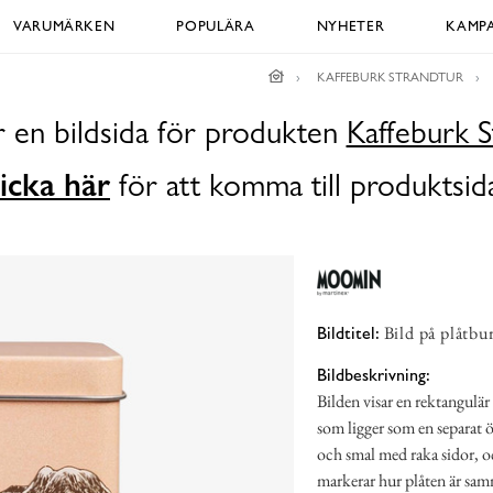
VARUMÄRKEN
POPULÄRA
NYHETER
KAMPA
KAFFEBURK STRANDTUR
r en bildsida för produkten
Kaffeburk S
icka här
för att komma till produktsid
Bild på plåtb
Bildtitel:
Bildbeskrivning:
Bilden visar en rektangulä
som ligger som en separat 
och smal med raka sidor, oc
markerar hur plåten är sam