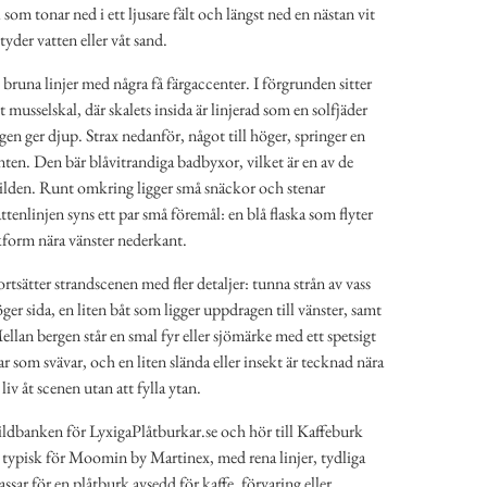
om tonar ned i ett ljusare fält och längst ned en nästan vit
yder vatten eller våt sand.
 bruna linjer med några få färgaccenter. I förgrunden sitter
et musselskal, där skalets insida är linjerad som en solfjäder
n ger djup. Strax nedanför, något till höger, springer en
ten. Den bär blåvitrandiga badbyxor, vilket är en av de
 bilden. Runt omkring ligger små snäckor och stenar
attenlinjen syns ett par små föremål: en blå flaska som flyter
skform nära vänster nederkant.
tsätter strandscenen med fler detaljer: tunna strån av vass
höger sida, en liten båt som ligger uppdragen till vänster, samt
ellan bergen står en smal fyr eller sjömärke med ett spetsigt
lar som svävar, och en liten slända eller insekt är tecknad nära
liv åt scenen utan att fylla ytan.
ildbanken för LyxigaPlåtburkar.se och hör till Kaffeburk
r typisk för Moomin by Martinex, med rena linjer, tydliga
sar för en plåtburk avsedd för kaffe, förvaring eller