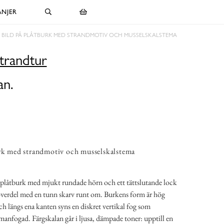
NJER
BILD PÅ PLÅTBURK MED STRANDMOTIV OCH MUSSELSKALSTEMA
trandtur
an.
urk med strandmotiv och musselskalstema
r plåtburk med mjukt rundade hörn och ett tättslutande lock
överdel med en tunn skarv runt om. Burkens form är hög
h längs ena kanten syns en diskret vertikal fog som
manfogad. Färgskalan går i ljusa, dämpade toner: upptill en