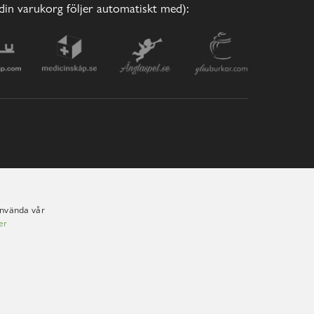
(din varukorg följer automatiskt med):
använda vår
er