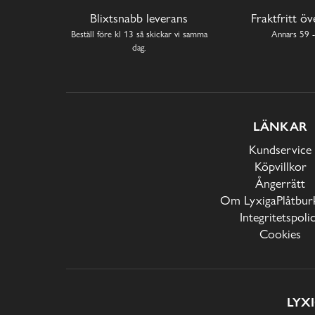
Blixtsnabb leverans
Fraktfritt ö
Beställ före kl 13 så skickar vi samma
Annars 59 -
dag.
LÄNKAR
Kundservice
Köpvillkor
Ångerrätt
Om LyxigaPlåtburk
Integritetspoli
Cookies
LYX