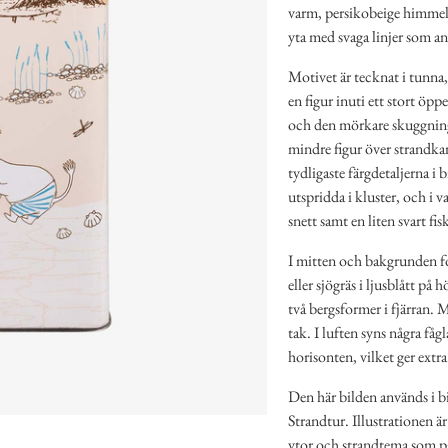
varm, persikobeige himmel s
yta med svaga linjer som ant
Motivet är tecknat i tunna,
en figur inuti ett stort öpp
och den mörkare skuggninge
mindre figur över strandkan
tydligaste färgdetaljerna i
utspridda i kluster, och i v
snett samt en liten svart fi
I mitten och bakgrunden for
eller sjögräs i ljusblått på 
två bergsformer i fjärran. M
tak. I luften syns några fåg
horisonten, vilket ger extra 
Den här bilden används i b
Strandtur. Illustrationen ä
ytor och strandtema som pas