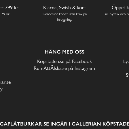
ver 799 kr
Klarna, Swish & kort
Öppet k
 79 kr.
Genomför köpet utan krav på
Full bytes- och re
inloggning.
HÄNG MED OSS
Köpstaden.se på Facebook
Ly
RumAttÄlska.se på Instagram
5
ar.se
cy
IGAPLÅTBURKAR.SE INGÅR I GALLERIAN KÖPSTADE