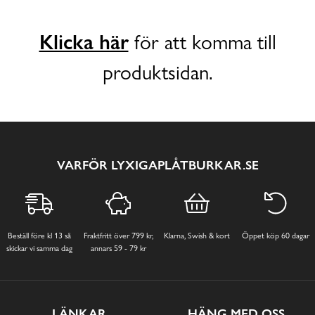
Klicka här
för att komma till
produktsidan.
VARFÖR LYXIGAPLÅTBURKAR.SE
Beställ före kl 13 så
Fraktfritt över 799 kr,
Klarna, Swish & kort
Öppet köp 60 dagar
skickar vi samma dag
annars 59 - 79 kr
LÄNKAR
HÄNG MED OSS