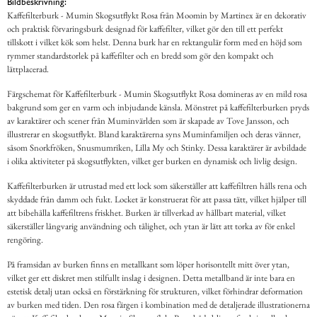
Bildbeskrivning:
Kaffefilterburk - Mumin Skogsutflykt Rosa från Moomin by Martinex är en dekorativ
och praktisk förvaringsburk designad för kaffefilter, vilket gör den till ett perfekt
tillskott i vilket kök som helst. Denna burk har en rektangulär form med en höjd som
rymmer standardstorlek på kaffefilter och en bredd som gör den kompakt och
lättplacerad.
Färgschemat för Kaffefilterburk - Mumin Skogsutflykt Rosa domineras av en mild rosa
bakgrund som ger en varm och inbjudande känsla. Mönstret på kaffefilterburken pryds
av karaktärer och scener från Muminvärlden som är skapade av Tove Jansson, och
illustrerar en skogsutflykt. Bland karaktärerna syns Muminfamiljen och deras vänner,
såsom Snorkfröken, Snusmumriken, Lilla My och Stinky. Dessa karaktärer är avbildade
i olika aktiviteter på skogsutflykten, vilket ger burken en dynamisk och livlig design.
Kaffefilterburken är utrustad med ett lock som säkerställer att kaffefiltren hålls rena och
skyddade från damm och fukt. Locket är konstruerat för att passa tätt, vilket hjälper till
att bibehålla kaffefiltrens friskhet. Burken är tillverkad av hållbart material, vilket
säkerställer långvarig användning och tålighet, och ytan är lätt att torka av för enkel
rengöring.
På framsidan av burken finns en metallkant som löper horisontellt mitt över ytan,
vilket ger ett diskret men stilfullt inslag i designen. Detta metallband är inte bara en
estetisk detalj utan också en förstärkning för strukturen, vilket förhindrar deformation
av burken med tiden. Den rosa färgen i kombination med de detaljerade illustrationerna