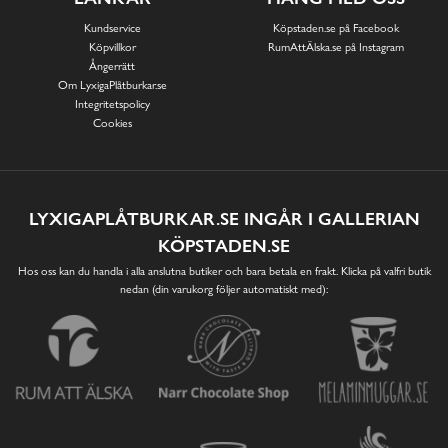
Kundservice
Köpstaden.se på Facebook
Köpvillkor
RumAttÄlska.se på Instagram
Ångerrätt
Om LyxigaPlåtburkar.se
Integritetspolicy
Cookies
LYXIGAPLÅTBURKAR.SE INGÅR I GALLERIAN
KÖPSTADEN.SE
Hos oss kan du handla i alla anslutna butiker och bara betala en frakt. Klicka på valfri butik
nedan (din varukorg följer automatiskt med):