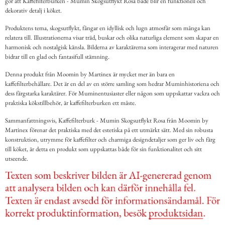
gör att Kaffefilterburken - Mumin Skogsutflykt Rosa både blir en funktionell och
dekorativ detalj i köket.
Produktens tema, skogsutflykt, fångar en idyllisk och lugn atmosfär som många kan
relatera till. Illustrationerna visar träd, buskar och olika naturliga element som skapar en
harmonisk och nostalgisk känsla. Bilderna av karaktärerna som interagerar med naturen
bidrar till en glad och fantasifull stämning.
Denna produkt från Moomin by Martinex är mycket mer än bara en
kaffefilterbehållare. Det är en del av en större samling som hedrar Muminhistoriena och
dess färgstarka karaktärer. För Muminentusiaster eller någon som uppskattar vackra och
praktiska kökstillbehör, är kaffefilterburken ett måste.
Sammanfattningsvis, Kaffefilterburk - Mumin Skogsutflykt Rosa från Moomin by
Martinex förenar det praktiska med det estetiska på ett utmärkt sätt. Med sin robusta
konstruktion, utrymme för kaffefilter och charmiga designdetaljer som ger liv och färg
till köket, är detta en produkt som uppskattas både för sin funktionalitet och sitt
utseende.