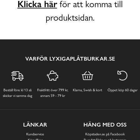
Klicka här
för att komma till
produktsidan.
VARFÖR LYXIGAPLÅTBURKAR.SE
Beställ före kl 13 så
Fraktfritt över 799 kr,
Klarna, Swish & kort
Öppet köp 60 dagar
skickar vi samma dag
annars 59 - 79 kr
LÄNKAR
HÄNG MED OSS
Kundservice
Köpstaden.se på Facebook
Köpvillkor
RumAttÄlska.se på Instagram