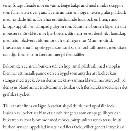
serie, fotograferade mot en varm, beige bakgrund med mjuka skuggor
som faller snett över ytan. I centrum står en högre, rektangulär plåtburk
med rundade hörn. Den har ett tätslutande lock och en liten, rund
knopp upptill i en dämpad gulgrön ton. Runt hela burken löper ett tätt
mönster i mörkblått mot ljus botten, där man ser ett detaljrikt landskap
med träd, bladverk, blommor och små figurer ur Mumins värld.
Illustrationerna är uppbyggda som små scener och silhuetter, med växter
och djurformer som återkommer på flera ställen.
Bakom den centrala burken står en hög, smal plåtburk med snäpplås.
Den har ett metallspänne och en bygel som antyder att locket kan
stängas med tryck. Även den är täckt av samma blåvita mönster, och på
den syns bland annat trädstammar, buskar och fler karaktärsdetaljer i det
grafiska trycket.
Till vänster finns en lägre, kvadratisk plåtburk med uppfällt lock.
Insidan av locket ser blankt ut och fungerar som en spegellik yta där
buketten av rosa blommor med mörka mittpunkter reflekteras. Inuti
burken syns en uppdelad insats med flera fack, vilket ger ett intryck av