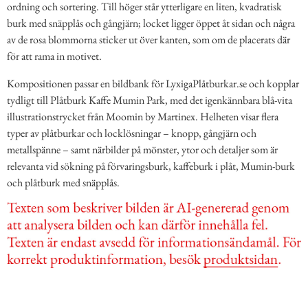
ordning och sortering. Till höger står ytterligare en liten, kvadratisk
burk med snäpplås och gångjärn; locket ligger öppet åt sidan och några
av de rosa blommorna sticker ut över kanten, som om de placerats där
för att rama in motivet.
Kompositionen passar en bildbank för LyxigaPlåtburkar.se och kopplar
tydligt till Plåtburk Kaffe Mumin Park, med det igenkännbara blå-vita
illustrationstrycket från Moomin by Martinex. Helheten visar flera
typer av plåtburkar och locklösningar – knopp, gångjärn och
metallspänne – samt närbilder på mönster, ytor och detaljer som är
relevanta vid sökning på förvaringsburk, kaffeburk i plåt, Mumin-burk
och plåtburk med snäpplås.