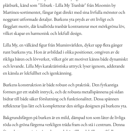
plåtburk, känd som "Teburk - Lilla My Tranbär" från Moomin by
Martinex-sortimentet, fångar ögat direkt med sina livfulla mönster och
noggrant utformade detaljer. Burkens yta pryds av ett livligt och
färgglatt motiv, där knallröda tranbär kontrasterar mot mörkgröna löv,
vilket skapar en harmonisk och lekfull design.
Lilla My, en välkänd figur från Muminvärlden, dyker upp flera gånger
runt burkens yta. Hon är avbildad i olika positioner, omgiven av de
rikliga bären och lövverket, vilket gör att motivet känns både dynamiskt
och levande. Lilla Mys karaktäristiska uttryck lyser igenom, adderande
en känsla av lekfullhet och igenkänning.
Burkens konstruktion är både robust och praktisk. Den fyrkantiga
formen ger ett stabilt intryck, och de robusta metallspännena på sidan
bidrar till både säker förslutning och funktionalitet. Dessa spännen
reflekterar ljus lätt och kompletterar den sirliga designen på burkens yta.
Bakgrundsfärgen på burken är en mild, dämpad ton som låter de livliga
röda och gröna färgerna verkligen träda fram och stå i centrum. Denna