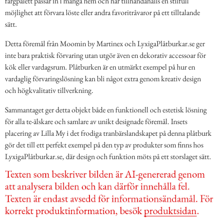
färgpalett passar in i många hem och här tillhandahålls en stilfull
möjlighet att förvara löste eller andra favoritråvaror på ett tilltalande
sätt.
Detta föremål från Moomin by Martinex och LyxigaPlåtburkar.se ger
inte bara praktisk förvaring utan utgör även en dekorativ accessoar för
kök eller vardagsrum. Plåtburken är en utmärkt exempel på hur en
vardaglig förvaringslösning kan bli något extra genom kreativ design
och högkvalitativ tillverkning.
Sammantaget ger detta objekt både en funktionell och estetisk lösning
för alla te-älskare och samlare av unikt designade föremål. Insets
placering av Lilla My i det frodiga tranbärslandskapet på denna plåtburk
gör det till ett perfekt exempel på den typ av produkter som finns hos
LyxigaPlåtburkar.se, där design och funktion möts på ett storslaget sätt.