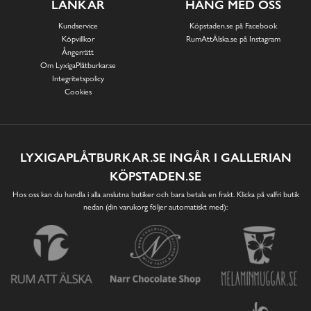
LÄNKAR
HÄNG MED OSS
Kundservice
Köpstaden.se på Facebook
Köpvillkor
RumAttÄlska.se på Instagram
Ångerrätt
Om LyxigaPlåtburkar.se
Integritetspolicy
Cookies
LYXIGAPLÅTBURKAR.SE INGÅR I GALLERIAN
KÖPSTADEN.SE
Hos oss kan du handla i alla anslutna butiker och bara betala en frakt. Klicka på valfri butik
nedan (din varukorg följer automatiskt med):