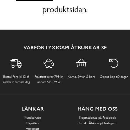
produktsidan.
VARFÖR LYXIGAPLÅTBURKAR.SE
Beställ före kl 13 så
Fraktfritt över 799 kr,
Klarna, Swish & kort
Öppet köp 60 dagar
skickar vi samma dag
annars 59 - 79 kr
LÄNKAR
HÄNG MED OSS
Kundservice
Köpstaden.se på Facebook
Köpvillkor
RumAttÄlska.se på Instagram
Ångerrätt