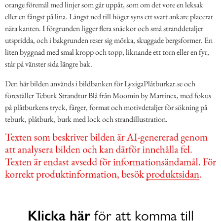
orange föremål med linjer som går uppåt, som om det vore en leksak
eller en fångst på lina. Längst ned till höger syns ett svart ankare placerat
nära kanten. I förgrunden ligger flera snäckor och små stranddetaljer
utspridda, och i bakgrunden reser sig mörka, skuggade bergsformer. En
liten byggnad med smal kropp och topp, liknande ett torn eller en fyr,
står på vänster sida längre bak.
Den här bilden används i bildbanken för LyxigaPlåtburkar.se och
föreställer Teburk Strandtur Blå från Moomin by Martinex, med fokus
på plåtburkens tryck, färger, format och motivdetaljer för sökning på
teburk, plåtburk, burk med lock och strandillustration.
Klicka här
för att komma till