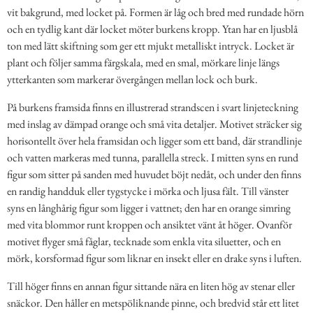
vit bakgrund, med locket på. Formen är låg och bred med rundade hörn
och en tydlig kant där locket möter burkens kropp. Ytan har en ljusblå
ton med lätt skiftning som ger ett mjukt metalliskt intryck. Locket är
plant och följer samma färgskala, med en smal, mörkare linje längs
ytterkanten som markerar övergången mellan lock och burk.
På burkens framsida finns en illustrerad strandscen i svart linjeteckning
med inslag av dämpad orange och små vita detaljer. Motivet sträcker sig
horisontellt över hela framsidan och ligger som ett band, där strandlinje
och vatten markeras med tunna, parallella streck. I mitten syns en rund
figur som sitter på sanden med huvudet böjt nedåt, och under den finns
en randig handduk eller tygstycke i mörka och ljusa fält. Till vänster
syns en långhårig figur som ligger i vattnet; den har en orange simring
med vita blommor runt kroppen och ansiktet vänt åt höger. Ovanför
motivet flyger små fåglar, tecknade som enkla vita siluetter, och en
mörk, korsformad figur som liknar en insekt eller en drake syns i luften.
Till höger finns en annan figur sittande nära en liten hög av stenar eller
snäckor. Den håller en metspöliknande pinne, och bredvid står ett litet