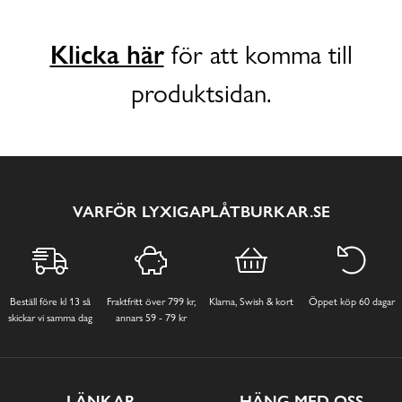
Klicka här
för att komma till
produktsidan.
VARFÖR LYXIGAPLÅTBURKAR.SE
Beställ före kl 13 så
Fraktfritt över 799 kr,
Klarna, Swish & kort
Öppet köp 60 dagar
skickar vi samma dag
annars 59 - 79 kr
LÄNKAR
HÄNG MED OSS