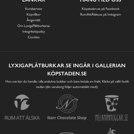
Kundservice
Köpstaden.se på Facebook
Köpvillkor
RumAttÄlska.se på Instagram
Ångerrätt
Om LyxigaPlåtburkar.se
Integritetspolicy
Cookies
LYXIGAPLÅTBURKAR.SE INGÅR I GALLERIAN
KÖPSTADEN.SE
Hos oss kan du handla i alla anslutna butiker och bara betala en frakt. Klicka på valfri butik
nedan (din varukorg följer automatiskt med):