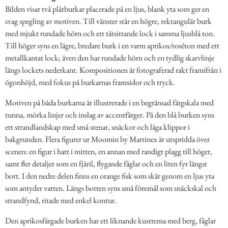
Bilden visar två plåtburkar placerade på en ljus, blank yta som ger en
svag spegling av motiven. Till vänster står en högre, rektangulär burk
med mjukt rundade hörn och ett tätsittande lock i samma ljusblå ton.
Till höger syns en lägre, bredare burk i en varm aprikos/roséton med ett
metallkantat lock; även den har rundade hörn och en tydlig skarvlinje
längs lockets nederkant. Kompositionen är fotograferad rakt framifrån i
ögonhöjd, med fokus på burkarnas framsidor och tryck.
Motiven på båda burkarna är illustrerade i en begränsad färgskala med
tunna, mörka linjer och inslag av accentfärger. På den blå burken syns
ett strandlandskap med små stenar, snäckor och låga klippor i
bakgrunden. Flera figurer ur Moomin by Martinex är utspridda över
scenen: en figur i hatt i mitten, en annan med randigt plagg till höger,
samt fler detaljer som en fjäril, flygande fåglar och en liten fyr längst
bort. I den nedre delen finns en orange fisk som skär genom en ljus yta
som antyder vatten. Längs botten syns små föremål som snäckskal och
strandfynd, ritade med enkel kontur.
Den aprikosfärgade burken har ett liknande kusttema med berg, fåglar