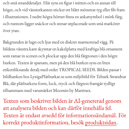
och små stranddetaljer. Här syns en figur i mitten och en annan till
höger, och vid vänsterkanten sticker ett blått mönstrat tyg eller filt fram
i illustrationen. I nedre högra hörnet finns en ankarsymbol i mörk färg,
och runtom ligger snäckor och stenar utplacerade som små markörer
över ytan.
Bakgrunden är lugn och ljus med en diskret marmorerad vägg. På
bildens vänstra kant skymtar en kakelplatta med kraftiga blå ornament
som ramar in scenen och plockar upp den blå färgtonen i den högre
burken. Texten är sparsam, men på den blå burken syns en liten
etikettliknande detalj med ordet TROPICAL SEEDS. Bilden passar i
bildbanken hos LyxigaPlåtburkar.se som miljöbild för Teburk Strandtur
Blå, där plåtburkens form, lock, tryck och färgton framgår tydligt
tillsammans med varumärket Moomin by Martinex.