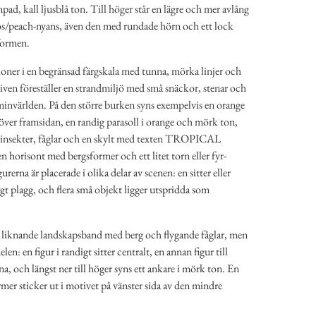
pad, kall ljusblå ton. Till höger står en lägre och mer avlång
kos/peach-nyans, även den med rundade hörn och ett lock
formen.
ioner i en begränsad färgskala med tunna, mörka linjer och
iven föreställer en strandmiljö med små snäckor, stenar och
minvärlden. På den större burken syns exempelvis en orange
över framsidan, en randig parasoll i orange och mörk ton,
m insekter, fåglar och en skylt med texten TROPICAL
horisont med bergsformer och ett litet torn eller fyr-
erna är placerade i olika delar av scenen: en sitter eller
igt plagg, och flera små objekt ligger utspridda som
 liknande landskapsband med berg och flygande fåglar, men
len: en figur i randigt sitter centralt, en annan figur till
na, och längst ner till höger syns ett ankare i mörk ton. En
mer sticker ut i motivet på vänster sida av den mindre