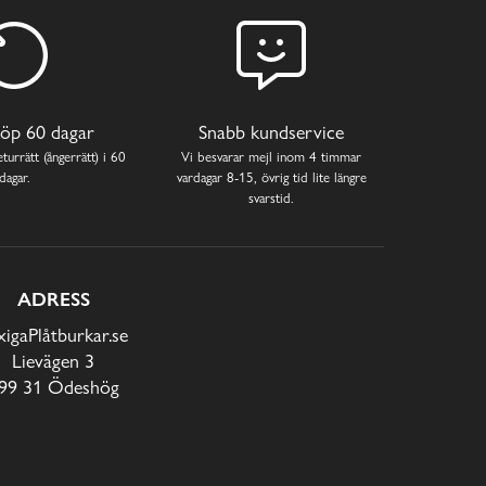
öp 60 dagar
Snabb kundservice
turrätt (ångerrätt) i 60
Vi besvarar mejl inom 4 timmar
dagar.
vardagar 8-15, övrig tid lite längre
svarstid.
ADRESS
xigaPlåtburkar.se
Lievägen 3
99 31 Ödeshög