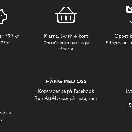
ver 799 kr
Klarna, Swish & kort
Öppet k
 79 kr.
Genomför köpet utan krav på
Full bytes- och re
inloggning.
HÄNG MED OSS
Köpstaden.se på Facebook
Ly
RumAttÄlska.se på Instagram
5
ar.se
cy