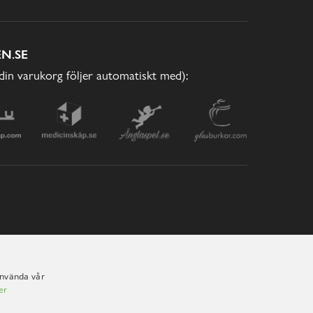
N.SE
(din varukorg följer automatiskt med):
använda vår
er