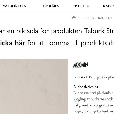
VARUMÄRKEN
POPULÄRA
NYHETER
KAMPA
TEBURK STRANDTUR
är en bildsida för produkten
Teburk St
icka här
för att komma till produktsid
Bild på två pl
Bildtitel:
Bildbeskrivning:
Bilden visar två plåtburkar 
spegling av burkarnas ned
bakgrund, vilket gör att mo
högre, rektangulär burk me