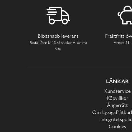
Blixtsnabb leverans
Fraktfritt ö
Beställ före kl 13 så skickar vi samma
Annars 59 -
dag.
LÄNKAR
Kundservice
Köpvillkor
Ångerrätt
Om LyxigaPlåtburk
Integritetspoli
Cookies