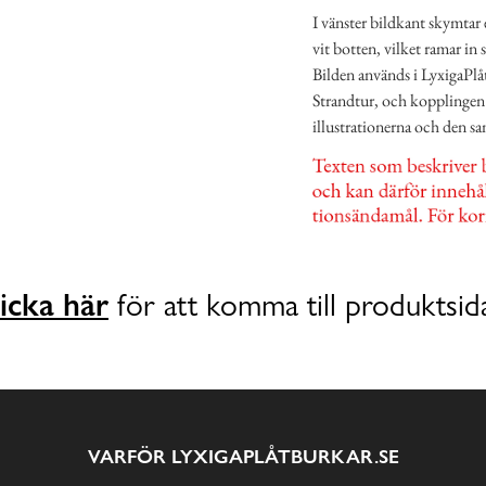
I vänster bildkant skymtar 
vit botten, vilket ramar in 
Bilden används i LyxigaPlå
Strandtur, och kopplingen
illustrationerna och den sa
icka här
för att komma till produktsid
VARFÖR LYXIGAPLÅTBURKAR.SE