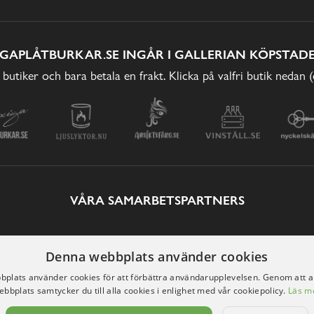
IGAPLÅTBURKAR.SE INGÅR I GALLERIAN KÖPSTADE
 butiker och bara betala en frakt. Klicka på valfri butik nedan 
VÅRA SAMARBETSPARTNERS
Denna webbplats använder cookies
plats använder cookies för att förbättra användarupplevelsen. Genom att 
ebbplats samtycker du till alla cookies i enlighet med vår cookiepolicy.
Läs m