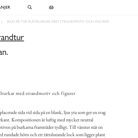
NJER
BILD PÅ TVÅ PLÅTBURKAR MED STRANDMOTIV OCH FIGURER
randtur
an.
åtburkar med strandmotiv och figurer
placerade sida vid sida på en blank, ljus yta som ger en svag
erkant. Kompositionen är luftig med mycket neutral
tiven på burkarna framträder tydligt. Till vänster står en
d rundade hörn och ett tättslutande lock som ligger plant