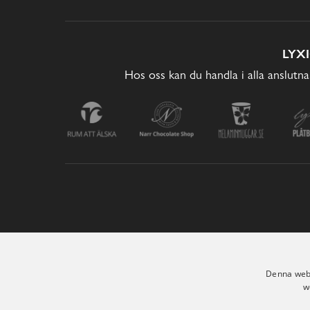
LYX
Hos oss kan du handla i alla anslutna
Denna webb
w