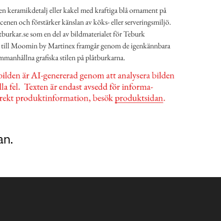
en keramikdetalj eller kakel med kraftiga blå ornament på
scenen och förstärker känslan av köks- eller serveringsmiljö.
tburkar.se som en del av bildmaterialet för Teburk
 till Moomin by Martinex framgår genom de igenkännbara
mmanhållna grafiska stilen på plåtburkarna.
an.