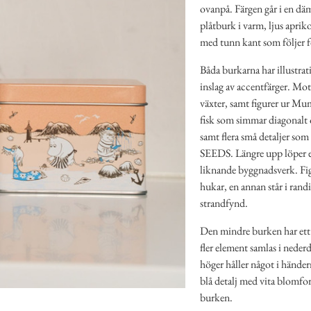
ovanpå. Färgen går i en däm
plåtburk i varm, ljus apri
med tunn kant som följer 
Båda burkarna har illustrat
inslag av accentfärger. Mot
växter, samt figurer ur Mu
fisk som simmar diagonalt 
samt flera små detaljer so
SEEDS. Längre upp löper en 
liknande byggnadsverk. Figur
hukar, en annan står i rand
strandfynd.
Den mindre burken har ett
fler element samlas i nederde
höger håller något i händer
blå detalj med vita blomfor
burken.