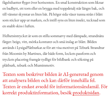
fågelsiluetter flyger över horisonten. En smal konstruktion som liknar
en badhytt, ett torn eller en brygga med toppdetalj står längre bak, och
till vänster skymtar en liten båt. På höger sida växer tunna strån i blått
som sticker upp ur marken, och intill syns en liten insekt, tecknad som
en snabb skiss i luften.
Helhetsintrycket är som en stilla sommarvy med dämpade, strandnära
färger: beige, vitt, mörka konturer och små inslag av blått. Bilden
används i LyxigaPlåtburkar.se för att visa motivet på Teburk Strandtur
från Moomin by Martinex, där både form, lockets passform och
tryckets placering framgår tydligt för bildbank och sökning på
plåtburk, teburk och Muminmotiv.