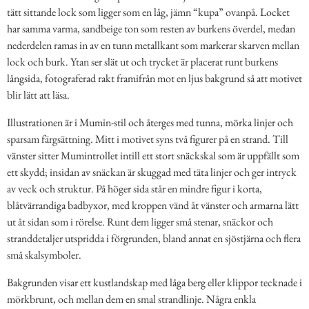
tätt sittande lock som ligger som en låg, jämn “kupa” ovanpå. Locket
har samma varma, sandbeige ton som resten av burkens överdel, medan
nederdelen ramas in av en tunn metallkant som markerar skarven mellan
lock och burk. Ytan ser slät ut och trycket är placerat runt burkens
långsida, fotograferad rakt framifrån mot en ljus bakgrund så att motivet
blir lätt att läsa.
Illustrationen är i Mumin-stil och återges med tunna, mörka linjer och
sparsam färgsättning. Mitt i motivet syns två figurer på en strand. Till
vänster sitter Mumintrollet intill ett stort snäckskal som är uppfällt som
ett skydd; insidan av snäckan är skuggad med täta linjer och ger intryck
av veck och struktur. På höger sida står en mindre figur i korta,
blåtvärrandiga badbyxor, med kroppen vänd åt vänster och armarna lätt
ut åt sidan som i rörelse. Runt dem ligger små stenar, snäckor och
stranddetaljer utspridda i förgrunden, bland annat en sjöstjärna och flera
små skalsymboler.
Bakgrunden visar ett kustlandskap med låga berg eller klippor tecknade i
mörkbrunt, och mellan dem en smal strandlinje. Några enkla