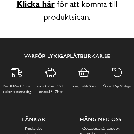
Klicka här
för att komma till
produktsidan.
VARFÖR LYXIGAPLÅTBURKAR.SE
Beställ före kl 13 så
Fraktfritt över 799 kr,
Klarna, Swish & kort
Öppet köp 60 dagar
skickar vi samma dag
annars 59 - 79 kr
LÄNKAR
HÄNG MED OSS
Kundservice
Köpstaden.se på Facebook
Köpvillkor
RumAttÄlska.se på Instagram