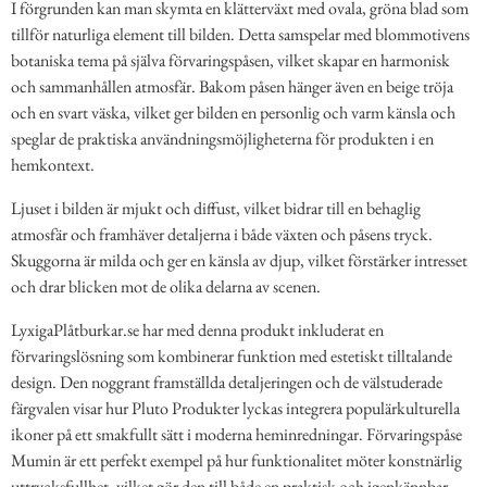
I förgrunden kan man skymta en klätterväxt med ovala, gröna blad som
tillför naturliga element till bilden. Detta samspelar med blommotivens
botaniska tema på själva förvaringspåsen, vilket skapar en harmonisk
och sammanhållen atmosfär. Bakom påsen hänger även en beige tröja
och en svart väska, vilket ger bilden en personlig och varm känsla och
speglar de praktiska användningsmöjligheterna för produkten i en
hemkontext.
Ljuset i bilden är mjukt och diffust, vilket bidrar till en behaglig
atmosfär och framhäver detaljerna i både växten och påsens tryck.
Skuggorna är milda och ger en känsla av djup, vilket förstärker intresset
och drar blicken mot de olika delarna av scenen.
LyxigaPlåtburkar.se har med denna produkt inkluderat en
förvaringslösning som kombinerar funktion med estetiskt tilltalande
design. Den noggrant framställda detaljeringen och de välstuderade
färgvalen visar hur Pluto Produkter lyckas integrera populärkulturella
ikoner på ett smakfullt sätt i moderna heminredningar. Förvaringspåse
Mumin är ett perfekt exempel på hur funktionalitet möter konstnärlig
uttrycksfullhet, vilket gör den till både en praktisk och igenkännbar