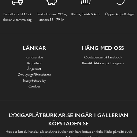
Beställ före kl 13 så
Fraktfritt över 799 kr,
Klarna, Swish & kort
Öppet köp 60 dagar
skickar vi samma dag
annars 59 - 79 kr
LÄNKAR
HÄNG MED OSS
Kundservice
Köpstaden.se på Facebook
Köpvillkor
RumAttÄlska.se på Instagram
Ångerrätt
Om LyxigaPlåtburkar.se
Integritetspolicy
Cookies
LYXIGAPLÅTBURKAR.SE INGÅR I GALLERIAN
KÖPSTADEN.SE
Hos oss kan du handla i alla anslutna butiker och bara betala en frakt. Klicka på valfri butik
nedan (din varukorg följer automatiskt med):