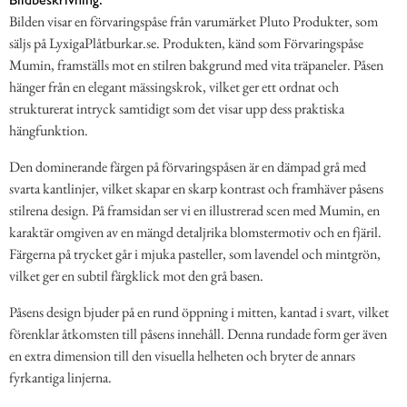
Bilden visar en förvaringspåse från varumärket Pluto Produkter, som
säljs på LyxigaPlåtburkar.se. Produkten, känd som Förvaringspåse
Mumin, framställs mot en stilren bakgrund med vita träpaneler. Påsen
hänger från en elegant mässingskrok, vilket ger ett ordnat och
strukturerat intryck samtidigt som det visar upp dess praktiska
hängfunktion.
Den dominerande färgen på förvaringspåsen är en dämpad grå med
svarta kantlinjer, vilket skapar en skarp kontrast och framhäver påsens
stilrena design. På framsidan ser vi en illustrerad scen med Mumin, en
karaktär omgiven av en mängd detaljrika blomstermotiv och en fjäril.
Färgerna på trycket går i mjuka pasteller, som lavendel och mintgrön,
vilket ger en subtil färgklick mot den grå basen.
Påsens design bjuder på en rund öppning i mitten, kantad i svart, vilket
förenklar åtkomsten till påsens innehåll. Denna rundade form ger även
en extra dimension till den visuella helheten och bryter de annars
fyrkantiga linjerna.