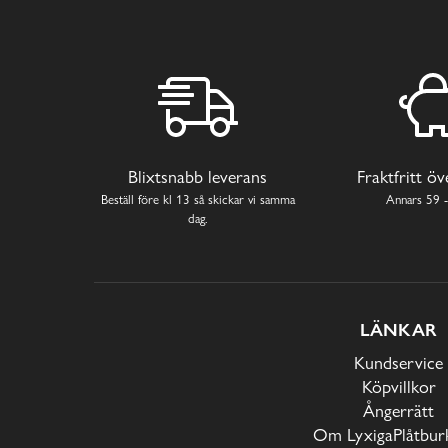
Blixtsnabb leverans
Fraktfritt ö
Beställ före kl 13 så skickar vi samma
Annars 59 -
dag.
LÄNKAR
Kundservice
Köpvillkor
Ångerrätt
Om LyxigaPlåtburk