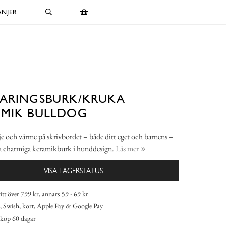
NJER
ARINGSBURK/KRUKA
AMIK BULLDOG
je och värme på skrivbordet – både ditt eget och barnens –
 charmiga keramikburk i hunddesign.
Läs mer
VISA LAGERSTATUS
itt över 799 kr, annars 59 - 69 kr
 Swish, kort, Apple Pay & Google Pay
köp 60 dagar