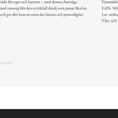
 både ditt eget och barnens – med denna charmiga
Varumärke
 omsorg blir den en lekfull detalj som passar lika bra
EAN: 50
ch ger ditt hem en extra dos fantasi och personlighet.
Lev. arti
Vikt: 435
 BULLDOG