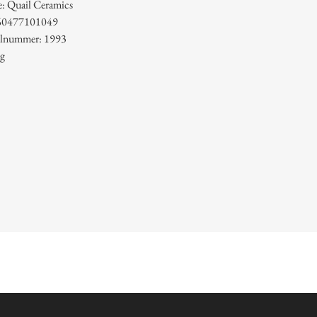
: Quail Ceramics
60477101049
kelnummer: 1993
 g