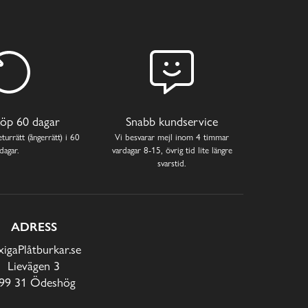
öp 60 dagar
Snabb kundservice
turrätt (ångerrätt) i 60
Vi besvarar mejl inom 4 timmar
dagar.
vardagar 8-15, övrig tid lite längre
svarstid.
ADRESS
xigaPlåtburkar.se
Lievägen 3
99 31 Ödeshög