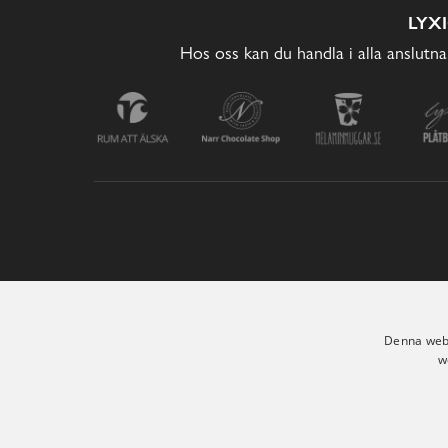
LYX
Hos oss kan du handla i alla anslutna
Denna webb
w