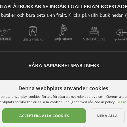
IGAPLÅTBURKAR.SE INGÅR I GALLERIAN KÖPSTADE
 butiker och bara betala en frakt. Klicka på valfri butik nedan 
VÅRA SAMARBETSPARTNERS
Denna webbplats använder cookies
plats använder cookies för att förbättra användarupplevelsen. Genom att 
ebbplats samtycker du till alla cookies i enlighet med vår cookiepolicy.
Läs m
ACCEPTERA ALLA COOKIES
NEKA ALLA