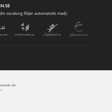
N.SE
(din varukorg följer automatiskt med):
använda vår
er