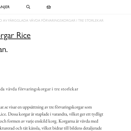
NJER
O AV FÄRGGLADA VÄVDA FÖRVARINGSKORGAR I TRE STORLEKAR
rgar Rice
an.
da vävda förvaringskorgar i tre storlekar
r.se visar en uppsättning av tre förvaringskorgar som
. Dessa korgar är staplade i varandra, vilket ger ett tydligt
k och formen av varje enskild korg. Korgarna är vävda med
kturerad och tät känsla, vilket bidrar till bildens detaljerade