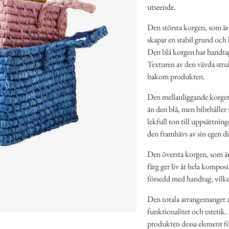
utseende.
Den största korgen, som är 
skapar en stabil grund och
Den blå korgen har handtag p
Texturen av den vävda struk
bakom produkten.
Den mellanliggande korgen 
än den blå, men bibehåller
lekfull ton till uppsättni
den framhävs av sin egen di
Den översta korgen, som är
färg ger liv åt hela kompos
försedd med handtag, vilket
Den totala arrangemanget a
funktionalitet och esteti
produkten dessa element för