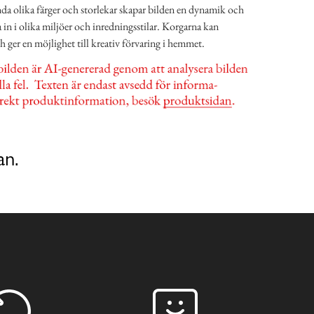
a olika färger och storlekar skapar bilden en dynamik och
a in i olika miljöer och inredningsstilar. Korgarna kan
h ger en möjlighet till kreativ förvaring i hemmet.
an.