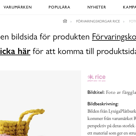
VARUMÄRKEN
POPULÄRA
NYHETER
KAMPA
FÖRVARINGSKORGAR RICE
FOT
 en bildsida för produkten
Förvaringsko
icka här
för att komma till produktsid
Foto av färggla
Bildtitel:
Bildbeskrivning:
Bilden från LyxigaPlåtburka
kommer från varumärket Rice
perspektiv på deras storle
ett material som ger en stru