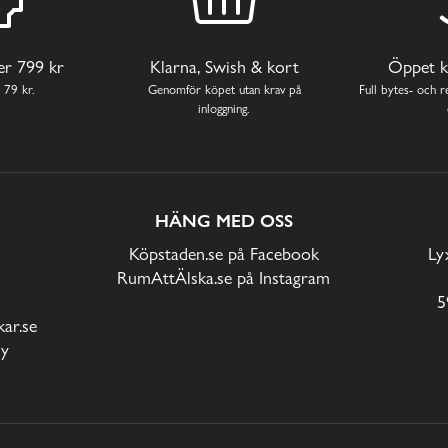
ver 799 kr
Klarna, Swish & kort
Öppet k
 79 kr.
Genomför köpet utan krav på
Full bytes- och re
inloggning.
HÄNG MED OSS
Köpstaden.se på Facebook
Ly
RumAttÄlska.se på Instagram
5
ar.se
cy