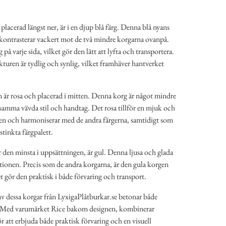
placerad längst ner, är i en djup blå färg. Denna blå nyans
 kontrasterar vackert mot de två mindre korgarna ovanpå.
å varje sida, vilket gör den lätt att lyfta och transportera.
turen är tydlig och synlig, vilket framhäver hantverket
är rosa och placerad i mitten. Denna korg är något mindre
 samma vävda stil och handtag. Det rosa tillför en mjuk och
ngen och harmoniserar med de andra färgerna, samtidigt som
stinkta färgpalett.
 den minsta i uppsättningen, är gul. Denna ljusa och glada
itionen. Precis som de andra korgarna, är den gula korgen
 gör den praktisk i både förvaring och transport.
v dessa korgar från LyxigaPlåtburkar.se betonar både
k. Med varumärket Rice bakom designen, kombinerar
 att erbjuda både praktisk förvaring och en visuell