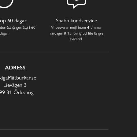
öp 60 dagar
Snabb kundservice
turrätt (ångerrätt) i 60
Vi besvarar mejl inom 4 timmar
dagar.
vardagar 8-15, övrig tid lite längre
svarstid.
ADRESS
xigaPlåtburkar.se
Lievägen 3
99 31 Ödeshög