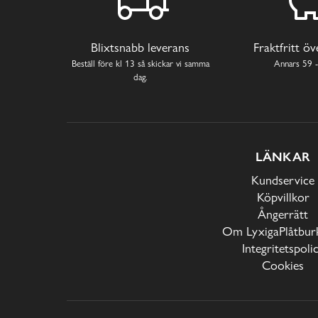
Blixtsnabb leverans
Fraktfritt ö
Beställ före kl 13 så skickar vi samma
Annars 59 -
dag.
LÄNKAR
Kundservice
Köpvillkor
Ångerrätt
Om LyxigaPlåtburk
Integritetspoli
Cookies