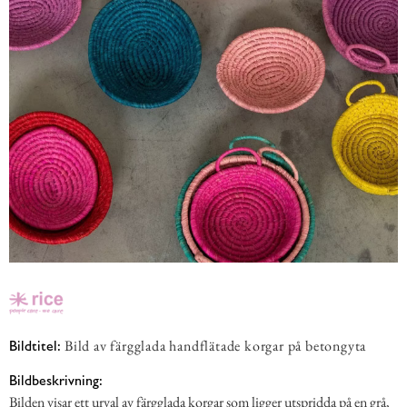
Bild av färgglada handflätade korgar på betongyta
Bildtitel:
Bildbeskrivning:
Bilden visar ett urval av färgglada korgar som ligger utspridda på en grå,