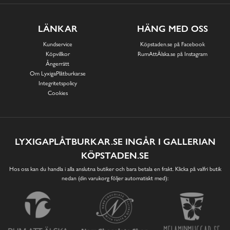
LÄNKAR
HÄNG MED OSS
Kundservice
Köpstaden.se på Facebook
Köpvillkor
RumAttÄlska.se på Instagram
Ångerrätt
Om LyxigaPlåtburkar.se
Integritetspolicy
Cookies
LYXIGAPLÅTBURKAR.SE INGÅR I GALLERIAN
KÖPSTADEN.SE
Hos oss kan du handla i alla anslutna butiker och bara betala en frakt. Klicka på valfri butik
nedan (din varukorg följer automatiskt med):