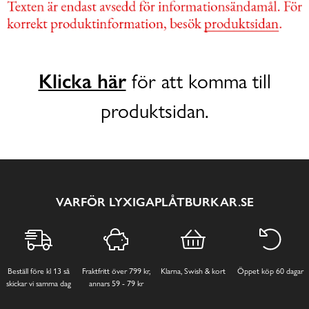
Klicka här
för att komma till
produktsidan.
VARFÖR LYXIGAPLÅTBURKAR.SE
Beställ före kl 13 så
Fraktfritt över 799 kr,
Klarna, Swish & kort
Öppet köp 60 dagar
skickar vi samma dag
annars 59 - 79 kr