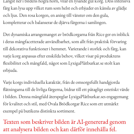
Längst ner i bildens högra hörn, vilar en lysande gul korg. Dess intensiva
färg kan lysa upp vilket rum som helst och erbjuder en känsla av glädje
och ljus. Den rosa korgen, en aning till vänster om den gula,
kompletterar och balanserar de djärva färgerna i samlingen.
Det dynamiska arrangemanget av brödkorgarna från Rice ger en inblick
i deras mångfacetterade användbarhet, som allt från praktisk förvaring
till dekorativa funktioner i hemmet. Varierande i storlek och färg, kan
varje korg anpassas efter enskilda behov, vilket visar på produktens
flexibilitet och mångfald, något som LyxigaPlåtburkar.se stolt kan
erbjuda.
Varje korgs individuella karaktär, från de omsorgsfullt handgjorda
flätningarna till de livliga färgerna, bidrar till ett påtagligt estetiskt värde
i bilden. Denna mångfald återspeglar LyxigaPlåtburkar.ses engagemang
för kvalitet och stil, med Ovala Brödkorgar Rice som ett utmärkt
exempel på butikens distinkta sortiment.