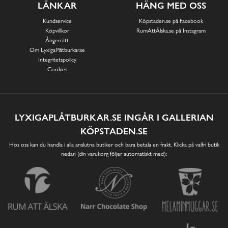
LÄNKAR
HÄNG MED OSS
Kundservice
Köpstaden.se på Facebook
Köpvillkor
RumAttÄlska.se på Instagram
Ångerrätt
Om LyxigaPlåtburkar.se
Integritetspolicy
Cookies
LYXIGAPLÅTBURKAR.SE INGÅR I GALLERIAN
KÖPSTADEN.SE
Hos oss kan du handla i alla anslutna butiker och bara betala en frakt. Klicka på valfri butik
nedan (din varukorg följer automatiskt med):