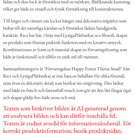
lådan och dess lock är förstärkta med en mörkare, flätliknande kantning,
vilket ger både en visuell och fysisk förstärkning till konstruktionen.
Till höger och vänster om locket hänger små dekorativa träpärlor som
bidrar till det naturliga känslan och förstärker lådans handgjorda
karaktär. Rice har här, i linje med LyxigaPlåtburkar.se:s filosofi, skapat
en produkt som förenar praktisk funktion med ett kreativt uttryck.
Kombinationen av form och material skapar en förvaringslösning som
både är funktionell och tillför en unik stil till rummet.
Sammanfattningsvis är "Förvaringshus Happy Forest Theme Small" från
Rice och LyxigaPlåtburkar.se inte bara en behållare för olika föremål,
utan även en dekorativ detalj som berikar sin omgivning. Den bidrar
med både en fräsch och fantasifull touch som gör att den lätt fångar ögat
och skapar glädje hos både stora och små.