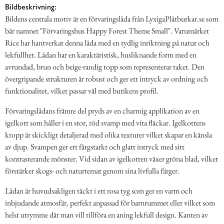
Bildbeskrivning:
Bildens centrala motiv är en förvaringslåda från LyxigaPlåtburkar.se som
bär namnet "Förvaringshus Happy Forest Theme Small". Varumärket
Rice har hantverkat denna låda med en tydlig inriktning på natur och
lekfullhet. Lådan har en karaktäristisk, husliknande form med en
avrundad, brun och beige-randig topp som representerar taket. Den
övergripande strukturen är robust och ger ett intryck av ordning och
funktionalitet, vilket passar väl med butikens profil.
Förvaringslådans främre del pryds av en charmig applikation av en
igelkott som håller i en stor, röd svamp med vita fläckar. Igelkottens
kropp är skickligt detaljerad med olika texturer vilket skapar en känsla
av djup. Svampen ger ett färgstarkt och glatt intryck med sitt
kontrasterande mönster. Vid sidan av igelkotten växer gröna blad, vilket
förstärker skogs- och naturtemat genom sina livfulla färger.
Lådan är huvudsakligen täckt i ett rosa tyg som ger en varm och
inbjudande atmosfär, perfekt anpassad för barnrummet eller vilket som
helst utrymme där man vill tillföra en aning lekfull design. Kanten av