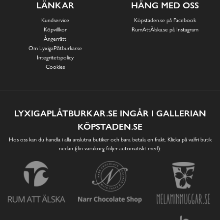
LÄNKAR
HÄNG MED OSS
Kundservice
Köpstaden.se på Facebook
Köpvillkor
RumAttÄlska.se på Instagram
Ångerrätt
Om LyxigaPlåtburkar.se
Integritetspolicy
Cookies
LYXIGAPLÅTBURKAR.SE INGÅR I GALLERIAN
KÖPSTADEN.SE
Hos oss kan du handla i alla anslutna butiker och bara betala en frakt. Klicka på valfri butik
nedan (din varukorg följer automatiskt med):