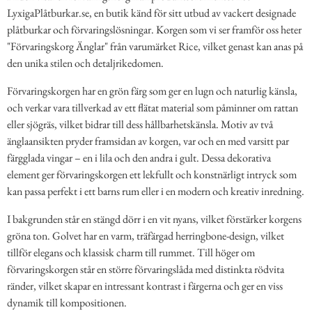
LyxigaPlåtburkar.se, en butik känd för sitt utbud av vackert designade
plåtburkar och förvaringslösningar. Korgen som vi ser framför oss heter
"Förvaringskorg Änglar" från varumärket Rice, vilket genast kan anas på
den unika stilen och detaljrikedomen.
Förvaringskorgen har en grön färg som ger en lugn och naturlig känsla,
och verkar vara tillverkad av ett flätat material som påminner om rattan
eller sjögräs, vilket bidrar till dess hållbarhetskänsla. Motiv av två
änglaansikten pryder framsidan av korgen, var och en med varsitt par
färgglada vingar – en i lila och den andra i gult. Dessa dekorativa
element ger förvaringskorgen ett lekfullt och konstnärligt intryck som
kan passa perfekt i ett barns rum eller i en modern och kreativ inredning.
I bakgrunden står en stängd dörr i en vit nyans, vilket förstärker korgens
gröna ton. Golvet har en varm, träfärgad herringbone-design, vilket
tillför elegans och klassisk charm till rummet. Till höger om
förvaringskorgen står en större förvaringslåda med distinkta rödvita
ränder, vilket skapar en intressant kontrast i färgerna och ger en viss
dynamik till kompositionen.