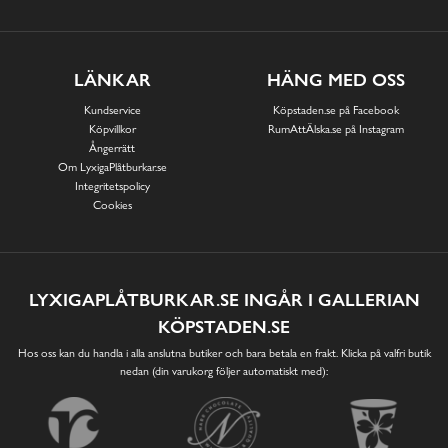
LÄNKAR
HÄNG MED OSS
Kundservice
Köpstaden.se på Facebook
Köpvillkor
RumAttÄlska.se på Instagram
Ångerrätt
Om LyxigaPlåtburkar.se
Integritetspolicy
Cookies
LYXIGAPLÅTBURKAR.SE INGÅR I GALLERIAN
KÖPSTADEN.SE
Hos oss kan du handla i alla anslutna butiker och bara betala en frakt. Klicka på valfri butik
nedan (din varukorg följer automatiskt med):