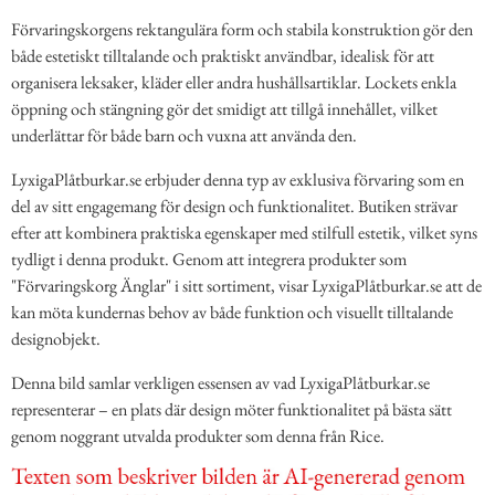
Förvaringskorgens rektangulära form och stabila konstruktion gör den
både estetiskt tilltalande och praktiskt användbar, idealisk för att
organisera leksaker, kläder eller andra hushållsartiklar. Lockets enkla
öppning och stängning gör det smidigt att tillgå innehållet, vilket
underlättar för både barn och vuxna att använda den.
LyxigaPlåtburkar.se erbjuder denna typ av exklusiva förvaring som en
del av sitt engagemang för design och funktionalitet. Butiken strävar
efter att kombinera praktiska egenskaper med stilfull estetik, vilket syns
tydligt i denna produkt. Genom att integrera produkter som
"Förvaringskorg Änglar" i sitt sortiment, visar LyxigaPlåtburkar.se att de
kan möta kundernas behov av både funktion och visuellt tilltalande
designobjekt.
Denna bild samlar verkligen essensen av vad LyxigaPlåtburkar.se
representerar – en plats där design möter funktionalitet på bästa sätt
genom noggrant utvalda produkter som denna från Rice.