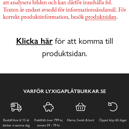
Klicka här
för att komma till
produktsidan.
VARFÖR LYXIGAPLÅTBURKAR.SE
Beställ före kl 13 så
Fraktfritt över 799 kr,
Klarna, Swish & kort
Öppet köp 60 dagar
skickar vi samma dag
annars 59 - 79 kr