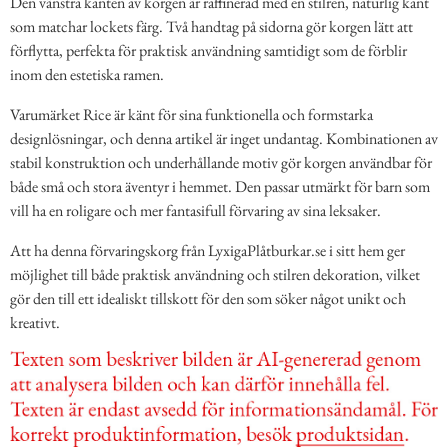
Den vänstra kanten av korgen är raffinerad med en stilren, naturlig kant
som matchar lockets färg. Två handtag på sidorna gör korgen lätt att
förflytta, perfekta för praktisk användning samtidigt som de förblir
inom den estetiska ramen.
Varumärket Rice är känt för sina funktionella och formstarka
designlösningar, och denna artikel är inget undantag. Kombinationen av
stabil konstruktion och underhållande motiv gör korgen användbar för
både små och stora äventyr i hemmet. Den passar utmärkt för barn som
vill ha en roligare och mer fantasifull förvaring av sina leksaker.
Att ha denna förvaringskorg från LyxigaPlåtburkar.se i sitt hem ger
möjlighet till både praktisk användning och stilren dekoration, vilket
gör den till ett idealiskt tillskott för den som söker något unikt och
kreativt.