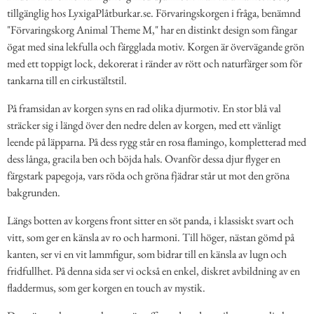
tillgänglig hos LyxigaPlåtburkar.se. Förvaringskorgen i fråga, benämnd
"Förvaringskorg Animal Theme M," har en distinkt design som fångar
ögat med sina lekfulla och färgglada motiv. Korgen är övervägande grön
med ett toppigt lock, dekorerat i ränder av rött och naturfärger som för
tankarna till en cirkustältstil.
På framsidan av korgen syns en rad olika djurmotiv. En stor blå val
sträcker sig i längd över den nedre delen av korgen, med ett vänligt
leende på läpparna. På dess rygg står en rosa flamingo, kompletterad med
dess långa, gracila ben och böjda hals. Ovanför dessa djur flyger en
färgstark papegoja, vars röda och gröna fjädrar står ut mot den gröna
bakgrunden.
Längs botten av korgens front sitter en söt panda, i klassiskt svart och
vitt, som ger en känsla av ro och harmoni. Till höger, nästan gömd på
kanten, ser vi en vit lammfigur, som bidrar till en känsla av lugn och
fridfullhet. På denna sida ser vi också en enkel, diskret avbildning av en
fladdermus, som ger korgen en touch av mystik.