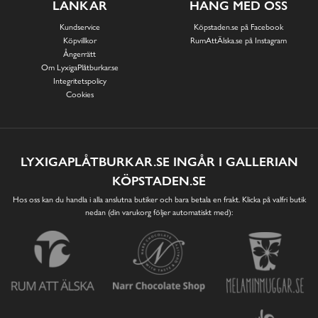
LÄNKAR
HÄNG MED OSS
Kundservice
Köpstaden.se på Facebook
Köpvillkor
RumAttÄlska.se på Instagram
Ångerrätt
Om LyxigaPlåtburkar.se
Integritetspolicy
Cookies
LYXIGAPLÅTBURKAR.SE INGÅR I GALLERIAN
KÖPSTADEN.SE
Hos oss kan du handla i alla anslutna butiker och bara betala en frakt. Klicka på valfri butik
nedan (din varukorg följer automatiskt med):