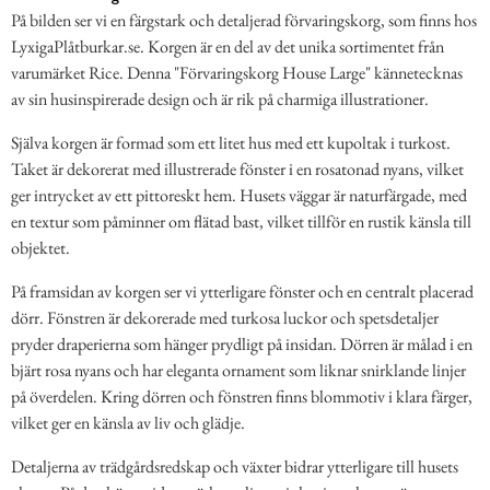
På bilden ser vi en färgstark och detaljerad förvaringskorg, som finns hos
LyxigaPlåtburkar.se. Korgen är en del av det unika sortimentet från
varumärket Rice. Denna "Förvaringskorg House Large" kännetecknas
av sin husinspirerade design och är rik på charmiga illustrationer.
Själva korgen är formad som ett litet hus med ett kupoltak i turkost.
Taket är dekorerat med illustrerade fönster i en rosatonad nyans, vilket
ger intrycket av ett pittoreskt hem. Husets väggar är naturfärgade, med
en textur som påminner om flätad bast, vilket tillför en rustik känsla till
objektet.
På framsidan av korgen ser vi ytterligare fönster och en centralt placerad
dörr. Fönstren är dekorerade med turkosa luckor och spetsdetaljer
pryder draperierna som hänger prydligt på insidan. Dörren är målad i en
bjärt rosa nyans och har eleganta ornament som liknar snirklande linjer
på överdelen. Kring dörren och fönstren finns blommotiv i klara färger,
vilket ger en känsla av liv och glädje.
Detaljerna av trädgårdsredskap och växter bidrar ytterligare till husets