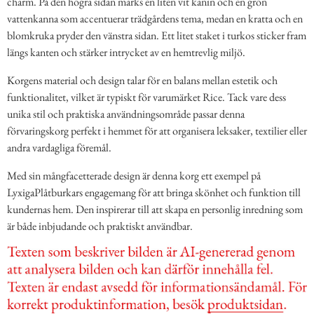
charm. På den högra sidan märks en liten vit kanin och en grön
vattenkanna som accentuerar trädgårdens tema, medan en kratta och en
blomkruka pryder den vänstra sidan. Ett litet staket i turkos sticker fram
längs kanten och stärker intrycket av en hemtrevlig miljö.
Korgens material och design talar för en balans mellan estetik och
funktionalitet, vilket är typiskt för varumärket Rice. Tack vare dess
unika stil och praktiska användningsområde passar denna
förvaringskorg perfekt i hemmet för att organisera leksaker, textilier eller
andra vardagliga föremål.
Med sin mångfacetterade design är denna korg ett exempel på
LyxigaPlåtburkars engagemang för att bringa skönhet och funktion till
kundernas hem. Den inspirerar till att skapa en personlig inredning som
är både inbjudande och praktiskt användbar.