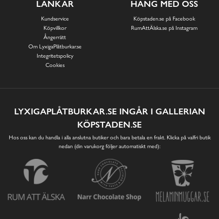
LÄNKAR
HÄNG MED OSS
Kundservice
Köpstaden.se på Facebook
Köpvillkor
RumAttÄlska.se på Instagram
Ångerrätt
Om LyxigaPlåtburkar.se
Integritetspolicy
Cookies
LYXIGAPLÅTBURKAR.SE INGÅR I GALLERIAN
KÖPSTADEN.SE
Hos oss kan du handla i alla anslutna butiker och bara betala en frakt. Klicka på valfri butik
nedan (din varukorg följer automatiskt med):