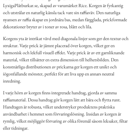
LyxigaPlåtburkar.se, skapad av varumärket Rice. Korgen är fyrkantig
och utstrålar en naturlig känsla tack vare sin raffiaväv. Den naturliga
nyansen av raffia skapar en jordnära bas, medan färgglada, prickformade
dekorationer bryter av i toner av rosa, blått och lila.
Korgens yta är intrikat vävd med diagonala linjer som ger den textur och
struktur. Varje prick är jämnt placerad över korgen, vilket ger en
harmonisk och lekfull visuell effekt. Varje prick är av ett garnliknande
material, vilket tillsätter en extra dimension till helhetsbilden. Den
konstnärliga distributionen av prickarna ger korgen ett unikt och
iögonfallande mönster, perfekt för att liva upp en annars neutral
inredning.
I varje hörn av korgen finns integrerade handtag, gjorda av samma
raffiamaterial. Dessa handtag gör korgen lätt att bära och flytta runt.
Handtagen är robusta, vilket understryker produktens praktiska
användbarhet i hemmet som förvaringslösning. Insidan av korgen är
rymlig, vilket möjliggör förvaring av olika föremål såsom leksaker, filtar
eller tidningar.