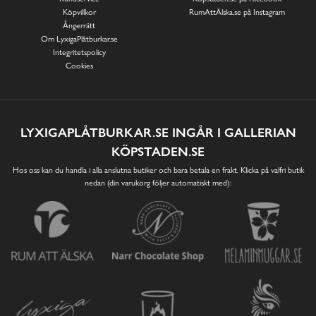
Köpvillkor
RumAttÄlska.se på Instagram
Ångerrätt
Om LyxigaPlåtburkar.se
Integritetspolicy
Cookies
LYXIGAPLÅTBURKAR.SE INGÅR I GALLERIAN
KÖPSTADEN.SE
Hos oss kan du handla i alla anslutna butiker och bara betala en frakt. Klicka på valfri butik
nedan (din varukorg följer automatiskt med):