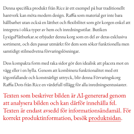
Denna specifika produkt från Rice är ett exempel på hur traditionellt
hantverk kan möta modern design. Raffia som material ger inte bara
hållbarhet utan också en lätthet och flexibilitet som gör korgen enkel att
integrera i olika typer av hem och inredningsstilar. Butiken
LyxigaPlåtburkar.se erbjuder denna korg som en del av deras exklusiva
sortiment, och den passar utmärkt för dem som söker funktionella men
samtidigt stilmedvetna förvaringslösningar.
Dess kompakta form med raka sidor gör den idealisk att placera mot en
vägg eller i en hylla. Genom att kombinera funktionalitet med ett
iögonfallande och konstnärligt uttryck, blir denna Förvaringskorg
Raffia Dots från Rice en värdefull tillägg för alla inredningsentusiaster.