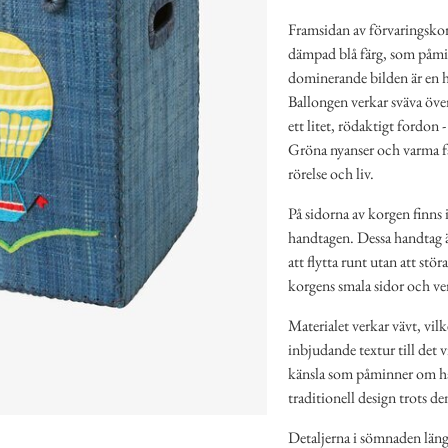
Framsidan av förvaringskor
dämpad blå färg, som påmi
dominerande bilden är en he
Ballongen verkar sväva över
ett litet, rödaktigt fordon -
Gröna nyanser och varma fä
rörelse och liv.
På sidorna av korgen finns 
handtagen. Dessa handtag är
att flytta runt utan att stö
korgens smala sidor och ve
Materialet verkar vävt, vil
inbjudande textur till det 
känsla som påminner om han
traditionell design trots d
Detaljerna i sömnaden längs