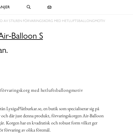
NJER
O AV STILREN FÖRVARINGSKORG MED HETLUFTSBALLONGMOTIV
Air-Balloon S
an.
n förvaringskorg med hetluftsballongmotiv
ån LyxigaPlåtburkar.se, en butik som specialiserar sig på
ar och där just denna produkt, förvaringskorgen Air-Balloon
går. Korgen har en kvadratisk och robust form vilket ger
ör förvaring av olika föremål.