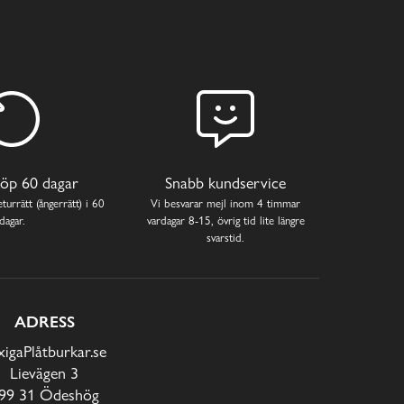
öp 60 dagar
Snabb kundservice
turrätt (ångerrätt) i 60
Vi besvarar mejl inom 4 timmar
dagar.
vardagar 8-15, övrig tid lite längre
svarstid.
ADRESS
xigaPlåtburkar.se
Lievägen 3
99 31 Ödeshög