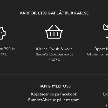
VARFÖR LYXIGAPLÅTBURKAR.SE
ver 799 kr
Klarna, Swish & kort
Öppet k
 79 kr.
Genomför köpet utan krav på
Full bytes- och re
inloggning.
HÄNG MED OSS
Köpstaden.se på Facebook
Ly
RumAttÄlska.se på Instagram
5