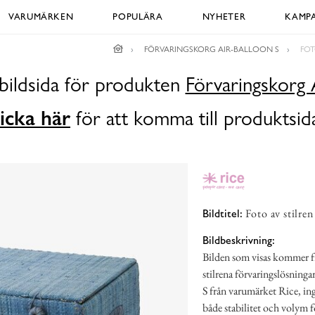
VARUMÄRKEN
POPULÄRA
NYHETER
KAMPA
FÖRVARINGSKORG AIR-BALLOON S
FOT
bildsida för produkten
Förvaringskorg 
icka här
för att komma till produktsid
Foto av stilre
Bildtitel:
Bildbeskrivning:
Bilden som visas kommer fr
stilrena förvaringslösning
S från varumärket Rice, in
både stabilitet och volym f