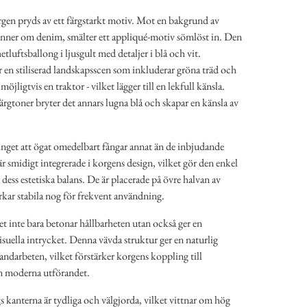
gen pryds av ett färgstarkt motiv. Mot en bakgrund av
nner om denim, smälter ett appliqué-motiv sömlöst in. Den
tluftsballong i ljusgult med detaljer i blå och vit.
 en stiliserad landskapsscen som inkluderar gröna träd och
 möjligtvis en traktor - vilket lägger till en lekfull känsla.
rgtoner bryter det annars lugna blå och skapar en känsla av
inget att ögat omedelbart fångar annat än de inbjudande
 smidigt integrerade i korgens design, vilket gör den enkel
ra dess estetiska balans. De är placerade på övre halvan av
rkar stabila nog för frekvent användning.
ket inte bara betonar hållbarheten utan också ger en
visuella intrycket. Denna vävda struktur ger en naturlig
darbeten, vilket förstärker korgens koppling till
en moderna utförandet.
 kanterna är tydliga och välgjorda, vilket vittnar om hög