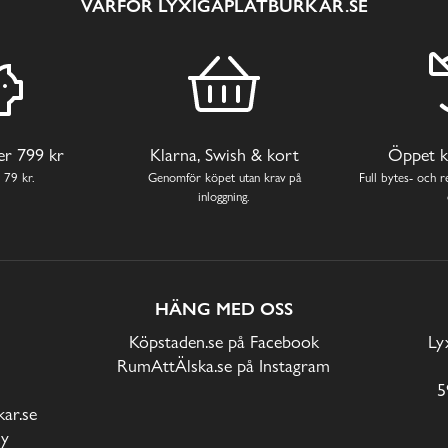
VARFÖR LYXIGAPLÅTBURKAR.SE
ver 799 kr
Klarna, Swish & kort
Öppet k
 79 kr.
Genomför köpet utan krav på
Full bytes- och re
inloggning.
HÄNG MED OSS
Köpstaden.se på Facebook
Ly
RumAttÄlska.se på Instagram
5
ar.se
cy