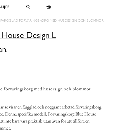
NJER
 FÄRGGLAD FÖRVARINGSKORG MED HUSDESIGN OCH BLOMMOR
e House Design L
an.
lad förvaringskorg med husdesign och blommor
r.se visar en färgglad och noggrant arbetad förvaringskorg,
ce. Denna specifika modell, Förvaringskorg Blue House
t inte bara vara praktisk utan även för att tillföra en
rummet.