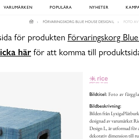
VARUMÄRKEN
POPULÄRA
NYHETER
KAMPA
FÖRVARINGSKORG BLUE HOUSE DESIGN L
FOTO AV
dsida för produkten
Förvaringskorg Blu
icka här
för att komma till produktsid
Foto av färgg
Bildtitel:
Bildbeskrivning:
Bilden från LyxigaPlåtburka
designad av varumärket Ri
Design L, är utformad för at
dekorativ dimension till 