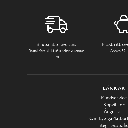
Blixtsnabb leverans
Fraktfritt ö
Beställ före kl 13 så skickar vi samma
Annars 59 -
dag.
LÄNKAR
Kundservice
Köpvillkor
Ångerrätt
Om LyxigaPlåtburk
Integritetspoli