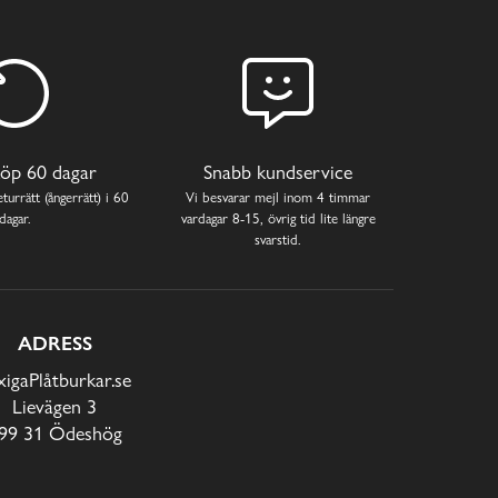
öp 60 dagar
Snabb kundservice
turrätt (ångerrätt) i 60
Vi besvarar mejl inom 4 timmar
dagar.
vardagar 8-15, övrig tid lite längre
svarstid.
ADRESS
xigaPlåtburkar.se
Lievägen 3
99 31 Ödeshög