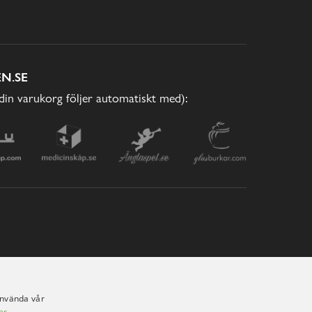
N.SE
(din varukorg följer automatiskt med):
använda vår
er