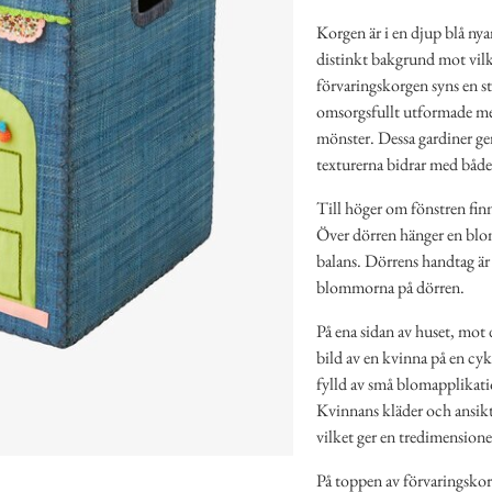
Korgen är i en djup blå nyan
distinkt bakgrund mot vilke
förvaringskorgen syns en sti
omsorgsfullt utformade me
mönster. Dessa gardiner ge
texturerna bidrar med både
Till höger om fönstren fin
Över dörren hänger en blom
balans. Dörrens handtag är 
blommorna på dörren.
På ena sidan av huset, mot 
bild av en kvinna på en cyk
fylld av små blomapplikatio
Kvinnans kläder och ansikts
vilket ger en tredimensionel
På toppen av förvaringskorg