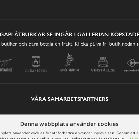
IGAPLÅTBURKAR.SE INGÅR I GALLERIAN KÖPSTADE
 butiker och bara betala en frakt. Klicka på valfri butik nedan 
VÅRA SAMARBETSPARTNERS
Denna webbplats använder cookies
plats använder cookies för att förbättra användarupplevelsen. Genom att 
ebbplats samtycker du till alla cookies i enlighet med vår cookiepolicy.
Läs m