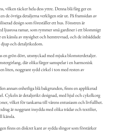
s, vilken täcker hela dess yttre. Denna blå färg ger en
n de övriga detaljerna verkligen står ut. På framsidan av
liserad design som föreställer ett hus. Fönstren är
d ljusrosa ramar, som rymmer små gardiner i ett blommigt
r en känsla av mysighet och hemtrevnad, och de inbäddade
 djup och detaljrikedom.
ns en grön dörr, utsmyckad med mjuka blomsterdetaljer.
stergirlang, där olika färger samspelar i en harmonisk
en liten, noggrant sydd cirkel i ton med resten av
den annars enhetliga blå bakgrunden, finns en applikerad
el. Cykeln är detaljerikt designad, med hjul och cykelkorg
ner, vilket för tankarna till vårens entusiasm och livfullhet.
drag är noggrant insydda med olika trådar och textilier,
l känsla.
en finns en diskret kant av sydda slingor som förstärker