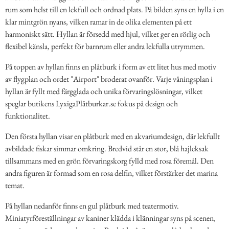
rum som helst till en lekfull och ordnad plats. På bilden syns en hylla i en
klar mintgrön nyans, vilken ramar in de olika elementen på ett
harmoniskt sätt. Hyllan är försedd med hjul, vilket ger en rörlig och
flexibel känsla, perfekt för barnrum eller andra lekfulla utrymmen.
På toppen av hyllan finns en plåtburk i form av ett litet hus med motiv
av flygplan och ordet "Airport" broderat ovanför. Varje våningsplan i
hyllan är fyllt med färgglada och unika förvaringslösningar, vilket
speglar butikens LyxigaPlåtburkar.se fokus på design och
funktionalitet.
Den första hyllan visar en plåtburk med en akvariumdesign, där lekfullt
avbildade fiskar simmar omkring. Bredvid står en stor, blå hajleksak
tillsammans med en grön förvaringskorg fylld med rosa föremål. Den
andra figuren är formad som en rosa delfin, vilket förstärker det marina
temat.
På hyllan nedanför finns en gul plåtburk med teatermotiv.
Miniatyrföreställningar av kaniner klädda i klänningar syns på scenen,