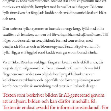
omgivna av röda teaterdraperier. Bredvid står ännu en plåtburk med ett
motiv av ett nöjesfält, komplett med karuseller och flaggor. På denna
hylla finns även fler färgglada kuddar och små dinosaurieleksaker i blått
och rosa.
Den nedersta hyllan rymmer en intensivt orange korg, fylld med olika
textilier och leksaker, samt en blå förvaringslåda med stjärnmönster. Till
höger om dessa står en rosa plåtburk formad som ett hus, med
detaljerade fönster och en blomsterpyntad fasad. På golvet framför
hyllan ligger en färgglad rund kudde som ger en ombonad känsla.
Varumärket Rice har verkligen fångat en kreativ och lekfull anda, där
varje detalj är välgenomtänkt för att stimulera fantasin. Denna bild
fångar essensen av det som erbjuds hos LyxigaPlåtburkar.se - en
kollektion av exklusiva och iögonfallande förvaringslösningar som
kombinerar praktisk användning med estetisk tilltalande design.