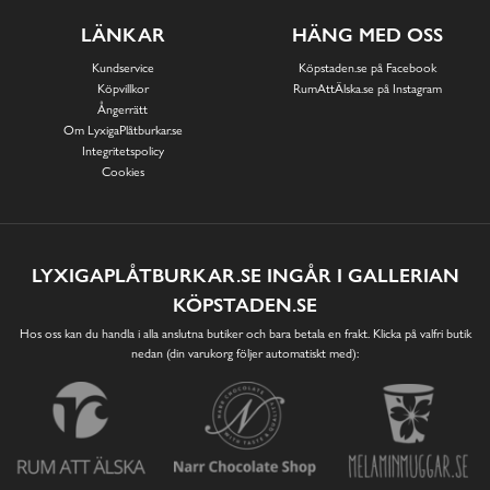
LÄNKAR
HÄNG MED OSS
Kundservice
Köpstaden.se på Facebook
Köpvillkor
RumAttÄlska.se på Instagram
Ångerrätt
Om LyxigaPlåtburkar.se
Integritetspolicy
Cookies
LYXIGAPLÅTBURKAR.SE INGÅR I GALLERIAN
KÖPSTADEN.SE
Hos oss kan du handla i alla anslutna butiker och bara betala en frakt. Klicka på valfri butik
nedan (din varukorg följer automatiskt med):