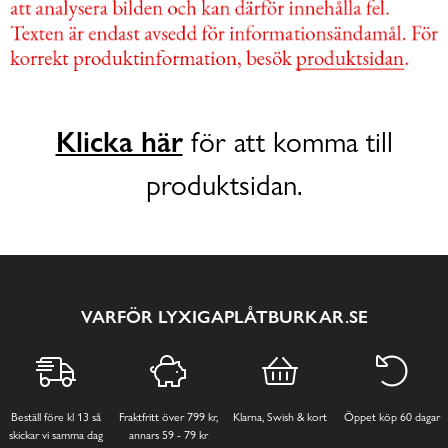
Klicka här
för att komma till
produktsidan.
VARFÖR LYXIGAPLÅTBURKAR.SE
Beställ före kl 13 så
Fraktfritt över 799 kr,
Klarna, Swish & kort
Öppet köp 60 dagar
skickar vi samma dag
annars 59 - 79 kr