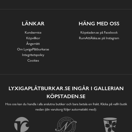
LÄNKAR
HÄNG MED OSS
Kundservice
Köpstaden.se på Facebook
Köpvillkor
RumAttÄlska.se på Instagram
Ångerrätt
Om LyxigaPlåtburkar.se
Integritetspolicy
Cookies
LYXIGAPLÅTBURKAR.SE INGÅR I GALLERIAN
KÖPSTADEN.SE
Hos oss kan du handla i alla anslutna butiker och bara betala en frakt. Klicka på valfri butik
nedan (din varukorg följer automatiskt med):