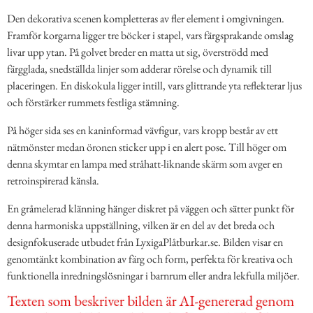
Den dekorativa scenen kompletteras av fler element i omgivningen.
Framför korgarna ligger tre böcker i stapel, vars färgsprakande omslag
livar upp ytan. På golvet breder en matta ut sig, överströdd med
färgglada, snedställda linjer som adderar rörelse och dynamik till
placeringen. En diskokula ligger intill, vars glittrande yta reflekterar ljus
och förstärker rummets festliga stämning.
På höger sida ses en kaninformad vävfigur, vars kropp består av ett
nätmönster medan öronen sticker upp i en alert pose. Till höger om
denna skymtar en lampa med stråhatt-liknande skärm som avger en
retroinspirerad känsla.
En gråmelerad klänning hänger diskret på väggen och sätter punkt för
denna harmoniska uppställning, vilken är en del av det breda och
designfokuserade utbudet från LyxigaPlåtburkar.se. Bilden visar en
genomtänkt kombination av färg och form, perfekta för kreativa och
funktionella inredningslösningar i barnrum eller andra lekfulla miljöer.