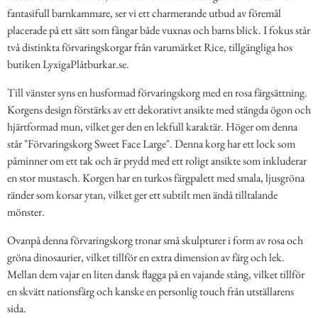
fantasifull barnkammare, ser vi ett charmerande utbud av föremål
placerade på ett sätt som fångar både vuxnas och barns blick. I fokus står
två distinkta förvaringskorgar från varumärket Rice, tillgängliga hos
butiken LyxigaPlåtburkar.se.
Till vänster syns en husformad förvaringskorg med en rosa färgsättning.
Korgens design förstärks av ett dekorativt ansikte med stängda ögon och
hjärtformad mun, vilket ger den en lekfull karaktär. Höger om denna
står "Förvaringskorg Sweet Face Large". Denna korg har ett lock som
påminner om ett tak och är prydd med ett roligt ansikte som inkluderar
en stor mustasch. Korgen har en turkos färgpalett med smala, ljusgröna
ränder som korsar ytan, vilket ger ett subtilt men ändå tilltalande
mönster.
Ovanpå denna förvaringskorg tronar små skulpturer i form av rosa och
gröna dinosaurier, vilket tillför en extra dimension av färg och lek.
Mellan dem vajar en liten dansk flagga på en vajande stång, vilket tillför
en skvätt nationsfärg och kanske en personlig touch från utställarens
sida.