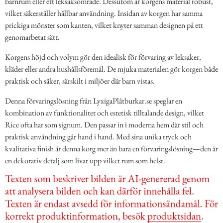
barnrum eller ett leksaksområde. Dessutom är korgens material robust,
vilket säkerställer hållbar användning. Insidan av korgen har samma
prickiga mönster som kanten, vilket knyter samman designen på ett
genomarbetat sätt.
Korgens höjd och volym gör den idealisk för förvaring av leksaker,
kläder eller andra hushållsföremål. De mjuka materialen gör korgen både
praktisk och säker, särskilt i miljöer där barn vistas.
Denna förvaringslösning från LyxigaPlåtburkar.se speglar en
kombination av funktionalitet och estetisk tilltalande design, vilket
Rice ofta har som signum. Den passar in i moderna hem där stil och
praktisk användning går hand i hand. Med sina unika tryck och
kvalitativa finish är denna korg mer än bara en förvaringslösning—den är
en dekorativ detalj som livar upp vilket rum som helst.