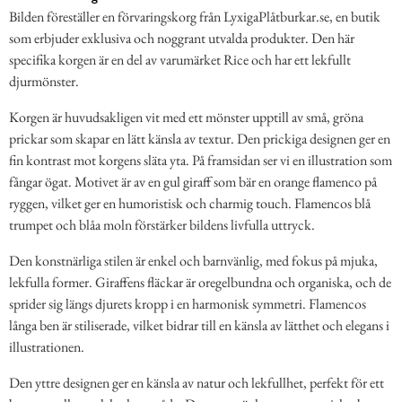
Bilden föreställer en förvaringskorg från LyxigaPlåtburkar.se, en butik
som erbjuder exklusiva och noggrant utvalda produkter. Den här
specifika korgen är en del av varumärket Rice och har ett lekfullt
djurmönster.
Korgen är huvudsakligen vit med ett mönster upptill av små, gröna
prickar som skapar en lätt känsla av textur. Den prickiga designen ger en
fin kontrast mot korgens släta yta. På framsidan ser vi en illustration som
fångar ögat. Motivet är av en gul giraff som bär en orange flamenco på
ryggen, vilket ger en humoristisk och charmig touch. Flamencos blå
trumpet och blåa moln förstärker bildens livfulla uttryck.
Den konstnärliga stilen är enkel och barnvänlig, med fokus på mjuka,
lekfulla former. Giraffens fläckar är oregelbundna och organiska, och de
sprider sig längs djurets kropp i en harmonisk symmetri. Flamencos
långa ben är stiliserade, vilket bidrar till en känsla av lätthet och elegans i
illustrationen.
Den yttre designen ger en känsla av natur och lekfullhet, perfekt för ett