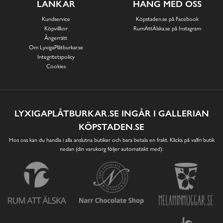
LÄNKAR
HÄNG MED OSS
Kundservice
Köpstaden.se på Facebook
Köpvillkor
RumAttÄlska.se på Instagram
Ångerrätt
Om LyxigaPlåtburkar.se
Integritetspolicy
Cookies
LYXIGAPLÅTBURKAR.SE INGÅR I GALLERIAN
KÖPSTADEN.SE
Hos oss kan du handla i alla anslutna butiker och bara betala en frakt. Klicka på valfri butik
nedan (din varukorg följer automatiskt med):