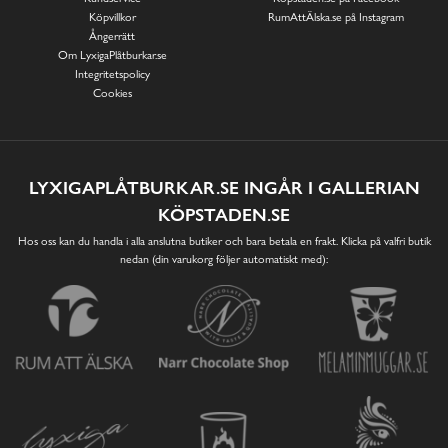
Köpvillkor
RumAttÄlska.se på Instagram
Ångerrätt
Om LyxigaPlåtburkar.se
Integritetspolicy
Cookies
LYXIGAPLÅTBURKAR.SE INGÅR I GALLERIAN
KÖPSTADEN.SE
Hos oss kan du handla i alla anslutna butiker och bara betala en frakt. Klicka på valfri butik
nedan (din varukorg följer automatiskt med):