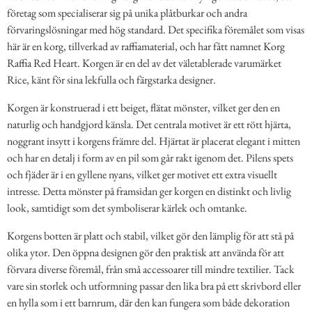
företag som specialiserar sig på unika plåtburkar och andra
förvaringslösningar med hög standard. Det specifika föremålet som visas
här är en korg, tillverkad av raffiamaterial, och har fått namnet Korg
Raffia Red Heart. Korgen är en del av det väletablerade varumärket
Rice, känt för sina lekfulla och färgstarka designer.
Korgen är konstruerad i ett beiget, flätat mönster, vilket ger den en
naturlig och handgjord känsla. Det centrala motivet är ett rött hjärta,
noggrant insytt i korgens främre del. Hjärtat är placerat elegant i mitten
och har en detalj i form av en pil som går rakt igenom det. Pilens spets
och fjäder är i en gyllene nyans, vilket ger motivet ett extra visuellt
intresse. Detta mönster på framsidan ger korgen en distinkt och livlig
look, samtidigt som det symboliserar kärlek och omtanke.
Korgens botten är platt och stabil, vilket gör den lämplig för att stå på
olika ytor. Den öppna designen gör den praktisk att använda för att
förvara diverse föremål, från små accessoarer till mindre textilier. Tack
vare sin storlek och utformning passar den lika bra på ett skrivbord eller
en hylla som i ett barnrum, där den kan fungera som både dekoration