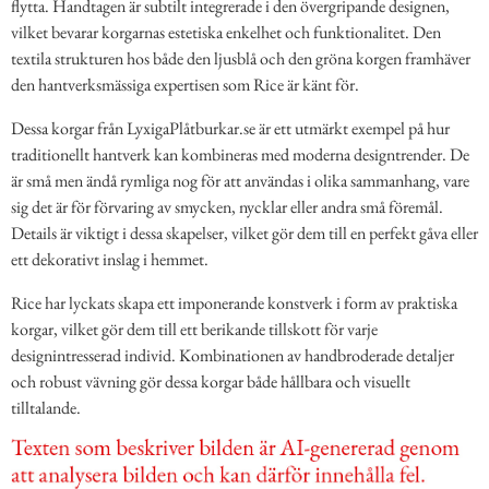
flytta. Handtagen är subtilt integrerade i den övergripande designen,
vilket bevarar korgarnas estetiska enkelhet och funktionalitet. Den
textila strukturen hos både den ljusblå och den gröna korgen framhäver
den hantverksmässiga expertisen som Rice är känt för.
Dessa korgar från LyxigaPlåtburkar.se är ett utmärkt exempel på hur
traditionellt hantverk kan kombineras med moderna designtrender. De
är små men ändå rymliga nog för att användas i olika sammanhang, vare
sig det är för förvaring av smycken, nycklar eller andra små föremål.
Details är viktigt i dessa skapelser, vilket gör dem till en perfekt gåva eller
ett dekorativt inslag i hemmet.
Rice har lyckats skapa ett imponerande konstverk i form av praktiska
korgar, vilket gör dem till ett berikande tillskott för varje
designintresserad individ. Kombinationen av handbroderade detaljer
och robust vävning gör dessa korgar både hållbara och visuellt
tilltalande.