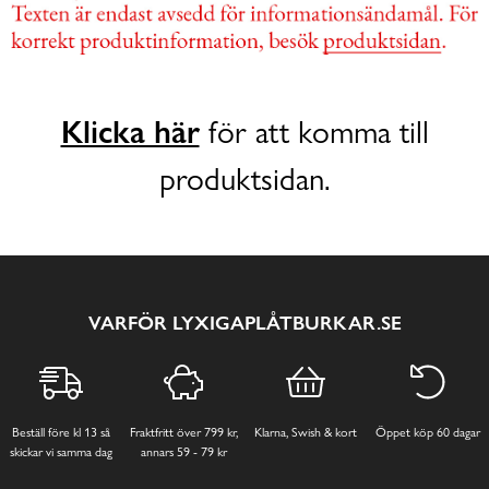
Klicka här
för att komma till
produktsidan.
VARFÖR LYXIGAPLÅTBURKAR.SE
Beställ före kl 13 så
Fraktfritt över 799 kr,
Klarna, Swish & kort
Öppet köp 60 dagar
skickar vi samma dag
annars 59 - 79 kr