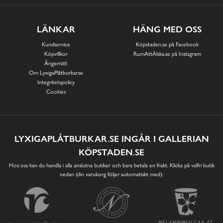
LÄNKAR
HÄNG MED OSS
Kundservice
Köpstaden.se på Facebook
Köpvillkor
RumAttÄlska.se på Instagram
Ångerrätt
Om LyxigaPlåtburkar.se
Integritetspolicy
Cookies
LYXIGAPLÅTBURKAR.SE INGÅR I GALLERIAN
KÖPSTADEN.SE
Hos oss kan du handla i alla anslutna butiker och bara betala en frakt. Klicka på valfri butik
nedan (din varukorg följer automatiskt med):