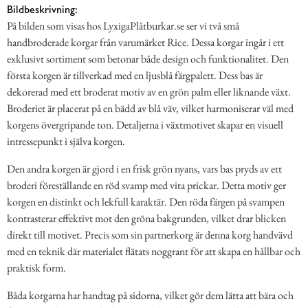
Bildbeskrivning:
På bilden som visas hos LyxigaPlåtburkar.se ser vi två små
handbroderade korgar från varumärket Rice. Dessa korgar ingår i ett
exklusivt sortiment som betonar både design och funktionalitet. Den
första korgen är tillverkad med en ljusblå färgpalett. Dess bas är
dekorerad med ett broderat motiv av en grön palm eller liknande växt.
Broderiet är placerat på en bädd av blå väv, vilket harmoniserar väl med
korgens övergripande ton. Detaljerna i växtmotivet skapar en visuell
intressepunkt i själva korgen.
Den andra korgen är gjord i en frisk grön nyans, vars bas pryds av ett
broderi föreställande en röd svamp med vita prickar. Detta motiv ger
korgen en distinkt och lekfull karaktär. Den röda färgen på svampen
kontrasterar effektivt mot den gröna bakgrunden, vilket drar blicken
direkt till motivet. Precis som sin partnerkorg är denna korg handvävd
med en teknik där materialet flätats noggrant för att skapa en hållbar och
praktisk form.
Båda korgarna har handtag på sidorna, vilket gör dem lätta att bära och