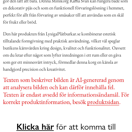
gör den lätt att bära. Denna Minikorg Raffia Svan kan fungera både som
en dekorativ pjäs och som en funktionell förvaringslösning i hemmet,
perfekt för allt från förvaring av småsaker till att användas som en skål
för frukt eller bröd.
Den här produkten från LyxigaPlåtburkar.se kombinerar estetisk
tilltalande formgivning med praktisk användning, vilket väl speglar
butikens kärnvärden kring design, kvalitet och funktionalitet. Oavsett
om du letar efter något som lyfter inredningen i ett rum eller en gåva
som ger ett minnesvärt intryck, förmedlar denna korg en känsla av
handgjord precision och kreativitet.
Klicka här
för att komma till