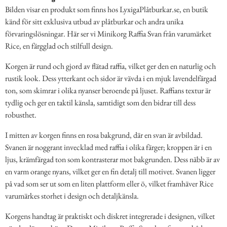
Bilden visar en produkt som finns hos LyxigaPlåtburkar.se, en butik
känd för sitt exklusiva utbud av plåtburkar och andra unika
förvaringslösningar. Här ser vi Minikorg Raffia Svan från varumärket
Rice, en färgglad och stilfull design.
Korgen är rund och gjord av flätad raffia, vilket ger den en naturlig och
rustik look. Dess ytterkant och sidor är vävda i en mjuk lavendelfärgad
ton, som skimrar i olika nyanser beroende på ljuset. Raffians textur är
tydlig och ger en taktil känsla, samtidigt som den bidrar till dess
robusthet.
I mitten av korgen finns en rosa bakgrund, där en svan är avbildad.
Svanen är noggrant invecklad med raffia i olika färger; kroppen är i en
ljus, krämfärgad ton som kontrasterar mot bakgrunden. Dess näbb är av
en varm orange nyans, vilket ger en fin detalj till motivet. Svanen ligger
på vad som ser ut som en liten plattform eller ö, vilket framhäver Rice
varumärkes storhet i design och detaljkänsla.
Korgens handtag är praktiskt och diskret integrerade i designen, vilket