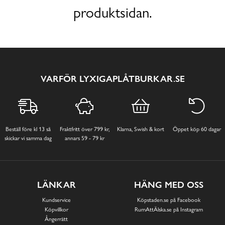
produktsidan.
VARFÖR LYXIGAPLÅTBURKAR.SE
Beställ före kl 13 så
Fraktfritt över 799 kr,
Klarna, Swish & kort
Öppet köp 60 dagar
skickar vi samma dag
annars 59 - 79 kr
LÄNKAR
HÄNG MED OSS
Kundservice
Köpstaden.se på Facebook
Köpvillkor
RumAttÄlska.se på Instagram
Ångerrätt