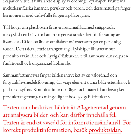
skapar en visuellt tilltalande display av ordning i kylskåpet. Frukterna
inkluderar färska bananer, persikor och päron, och deras naturliga färger
harmonierar med de livfulla färgerna på korgarna.
Till höger om plastboxen finns en rosa matlåda med snäpplock,
inkapslad i en blå yttre kant som ger extra säkerhet för förvaring av
livsmedel. På locket är det ett diskret mönster som ger en personlig
touch. Detta detaljerade arrangemang i kylskåpet illustrerar hur
produkter från Rice och LyxigaPlåtburkar.se tillsammans kan skapa en
funktionell och organiserad köksmiljö.
Sammanfattningsvis fångar bilden intrycket av en välordnad och
färgstark livsmedelsförvaring, där varje element tjänar både estetiska och
praktiska syften. Kombinationen av färger och material understryker
produktrangemangens mångsidighet hos LyxigaPlåtburkar.se.