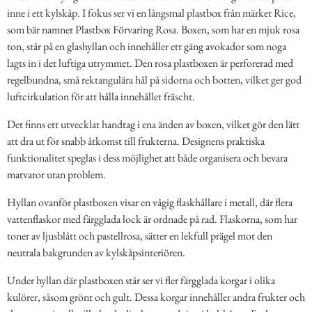
inne i ett kylskåp. I fokus ser vi en långsmal plastbox från märket Rice,
som bär namnet Plastbox Förvaring Rosa. Boxen, som har en mjuk rosa
ton, står på en glashyllan och innehåller ett gäng avokador som noga
lagts in i det luftiga utrymmet. Den rosa plastboxen är perforerad med
regelbundna, små rektangulära hål på sidorna och botten, vilket ger god
luftcirkulation för att hålla innehållet fräscht.
Det finns ett utvecklat handtag i ena änden av boxen, vilket gör den lätt
att dra ut för snabb åtkomst till frukterna. Designens praktiska
funktionalitet speglas i dess möjlighet att både organisera och bevara
matvaror utan problem.
Hyllan ovanför plastboxen visar en vågig flaskhållare i metall, där flera
vattenflaskor med färgglada lock är ordnade på rad. Flaskorna, som har
toner av ljusblått och pastellrosa, sätter en lekfull prägel mot den
neutrala bakgrunden av kylskåpsinteriören.
Under hyllan där plastboxen står ser vi fler färgglada korgar i olika
kulörer, såsom grönt och gult. Dessa korgar innehåller andra frukter och