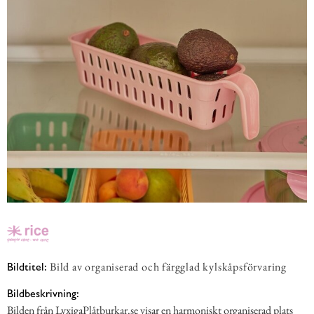
Bild av organiserad och färgglad kylskåpsförvaring
Bildtitel:
Bildbeskrivning:
Bilden från LyxigaPlåtburkar.se visar en harmoniskt organiserad plats