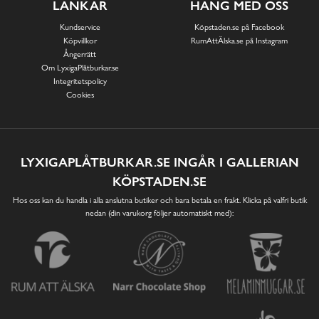
LÄNKAR
HÄNG MED OSS
Kundservice
Köpstaden.se på Facebook
Köpvillkor
RumAttÄlska.se på Instagram
Ångerrätt
Om LyxigaPlåtburkar.se
Integritetspolicy
Cookies
LYXIGAPLÅTBURKAR.SE INGÅR I GALLERIAN
KÖPSTADEN.SE
Hos oss kan du handla i alla anslutna butiker och bara betala en frakt. Klicka på valfri butik
nedan (din varukorg följer automatiskt med):