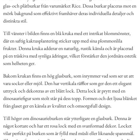
glas- och plåtburkar från varumärket Rice. Dessa burkar placeras mot en
mörk bakgrund som effektivt framhäver deras individuella detaljer och
distinkta stil.
Till vänster i bilden finns en blå kruka med ett intrikat blommönster,
där en saftig kaktusplantering sticker upp med sina plommonlila
frukter. Denna kruka adderar en naturlig, rustik känsla och är placerad
på en träskiva med synliga ådringar, vilket förstärker den jordnära estetik
som helheten ger.
Bakom krukan finns en hög glasburk, som inrymmer vad som ser ut att
vara socker eller mjöl. Den har vertikala räfflor som ger den ett elegant
uttryck och dekoreras av ett blått lock. Detta lock är prytt med en
dinosauriefigur som stolt står på dess topp. Formen och det ljusa blänket
från glaset ger en känsla av kvalitet och omsorgsfull design.
Till höger om dinosaurieburken står ytterligare en glasburk. Denna är
något kortare och har ett rosa lock med en svanformad dekor. Locket
vilar perfekt på burken som är fylld med müsli eller liknande spannmål.