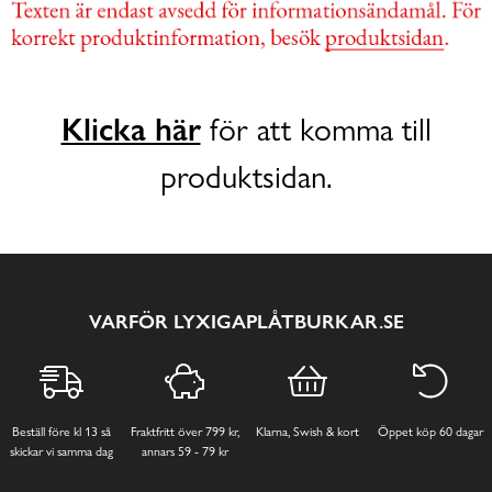
Klicka här
för att komma till
produktsidan.
VARFÖR LYXIGAPLÅTBURKAR.SE
Beställ före kl 13 så
Fraktfritt över 799 kr,
Klarna, Swish & kort
Öppet köp 60 dagar
skickar vi samma dag
annars 59 - 79 kr