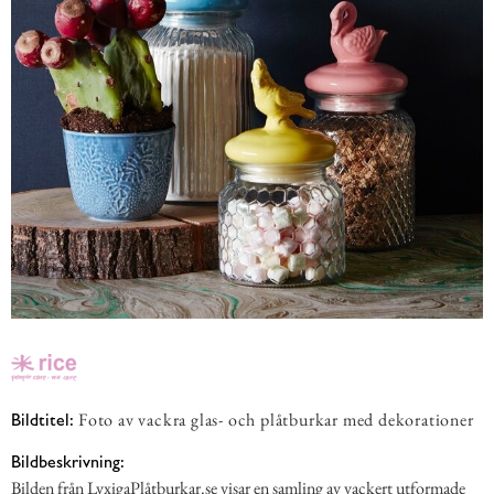
Foto av vackra glas- och plåtburkar med dekorationer
Bildtitel:
Bildbeskrivning:
Bilden från LyxigaPlåtburkar.se visar en samling av vackert utformade