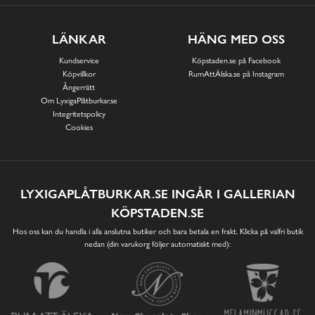
LÄNKAR
HÄNG MED OSS
Kundservice
Köpstaden.se på Facebook
Köpvillkor
RumAttÄlska.se på Instagram
Ångerrätt
Om LyxigaPlåtburkar.se
Integritetspolicy
Cookies
LYXIGAPLÅTBURKAR.SE INGÅR I GALLERIAN
KÖPSTADEN.SE
Hos oss kan du handla i alla anslutna butiker och bara betala en frakt. Klicka på valfri butik
nedan (din varukorg följer automatiskt med):