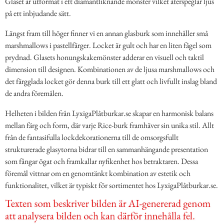
Glaset är utformat i ett diamantliknande mönster vilket återspeglar ljus
på ett inbjudande sätt.
Längst fram till höger finner vi en annan glasburk som innehåller små
marshmallows i pastellfärger. Locket är gult och har en liten fågel som
prydnad. Glasets honungskakemönster adderar en visuell och taktil
dimension till designen. Kombinationen av de ljusa marshmallows och
det färgglada locket gör denna burk till ett glatt och livfullt inslag bland
de andra föremålen.
Helheten i bilden från LyxigaPlåtburkar.se skapar en harmonisk balans
mellan färg och form, där varje Rice-burk framhäver sin unika stil. Allt
från de fantasifulla lockdekorationerna till de omsorgsfullt
strukturerade glasytorna bidrar till en sammanhängande presentation
som fångar ögat och framkallar nyfikenhet hos betraktaren. Dessa
föremål vittnar om en genomtänkt kombination av estetik och
funktionalitet, vilket är typiskt för sortimentet hos LyxigaPlåtburkar.se.