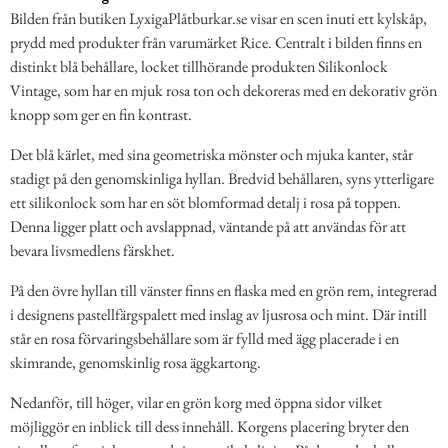
Bilden från butiken LyxigaPlåtburkar.se visar en scen inuti ett kylskåp,
prydd med produkter från varumärket Rice. Centralt i bilden finns en
distinkt blå behållare, locket tillhörande produkten Silikonlock
Vintage, som har en mjuk rosa ton och dekoreras med en dekorativ grön
knopp som ger en fin kontrast.
Det blå kärlet, med sina geometriska mönster och mjuka kanter, står
stadigt på den genomskinliga hyllan. Bredvid behållaren, syns ytterligare
ett silikonlock som har en söt blomformad detalj i rosa på toppen.
Denna ligger platt och avslappnad, väntande på att användas för att
bevara livsmedlens färskhet.
På den övre hyllan till vänster finns en flaska med en grön rem, integrerad
i designens pastellfärgspalett med inslag av ljusrosa och mint. Där intill
står en rosa förvaringsbehållare som är fylld med ägg placerade i en
skimrande, genomskinlig rosa äggkartong.
Nedanför, till höger, vilar en grön korg med öppna sidor vilket
möjliggör en inblick till dess innehåll. Korgens placering bryter den