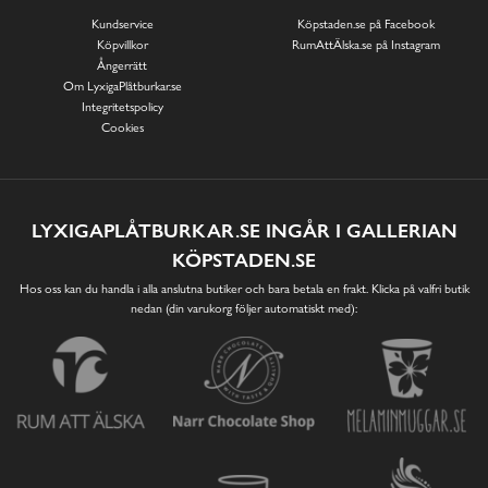
Kundservice
Köpstaden.se på Facebook
Köpvillkor
RumAttÄlska.se på Instagram
Ångerrätt
Om LyxigaPlåtburkar.se
Integritetspolicy
Cookies
LYXIGAPLÅTBURKAR.SE INGÅR I GALLERIAN
KÖPSTADEN.SE
Hos oss kan du handla i alla anslutna butiker och bara betala en frakt. Klicka på valfri butik
nedan (din varukorg följer automatiskt med):