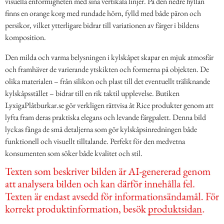
visuella enformigheten med sina vertikala linjer. På den nedre hyllan
finns en orange korg med rundade hörn, fylld med både päron och
persikor, vilket ytterligare bidrar till variationen av färger i bildens
komposition.
Den milda och varma belysningen i kylskåpet skapar en mjuk atmosfär
och framhäver de varierande ytskikten och formerna på objekten. De
olika materialen – från silikon och plast till det eventuellt träliknande
kylskåpsstället – bidrar till en rik taktil upplevelse. Butiken
LyxigaPlåtburkar.se gör verkligen rättvisa åt Rice produkter genom att
lyfta fram deras praktiska elegans och levande färgpalett. Denna bild
lyckas fånga de små detaljerna som gör kylskåpsinredningen både
funktionell och visuellt tilltalande. Perfekt för den medvetna
konsumenten som söker både kvalitet och stil.