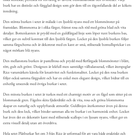
burk har en distinkt och färgglad design som gör dem till en iögonfallande del av kökets
inredning.
Den största burken i setet är målade i en ljusblå nyans med ett blommönster på
framsidan. Blommorna är i olika färger, främst rosa och röd med gröna blad och vita
detaljer. Bottenkanten är prydd med en guldfärgad linje som löper runt burkens bas,
vilket ger en subtil kontrast till den ljusblå färgen. Locket på den ljusblå burken följer
samma färgschema och är dekorerat med en kant av små, stiliserade bomullsprickar i en
något mörkare blå nyans.
Den mellanstora burken är pastellrosa och prydd med flerfärgade blommönster i blått,
rött, gult och grönt. Designen är lekfull men samtidigt välbalanserad, vilket återspeglar
Rice varumärkets känsla för kreativitet och funktionalitet. Locket på den rosa burken
följer också samma färgpalett och har en enkel men elegant design, vilket bidrar till en
enhetlig utseende med övriga burkar i setet.
Den minsta burken i setet är turkos med ett charmigt motiv av en fågel som sitter på en
blommande gren. Fågelns skira fjäderdräkt och de vita, rosa och gröna blommorna
skapar en naturlig och upplyftande atmosfär. Guldlinjen återkommer även på denna
burk och dess lock, vilket binder samman alla tre burkar i en harmonisk enhet. Locket
har även det en dekorativ kant med stiliserade scallops i en ljusare nyans, vilket ger en
extra visuell detalj utan att överdriva.
Hela setet Plåtburkar Set om 3 från Rice är utformad för att vara både praktiskt och