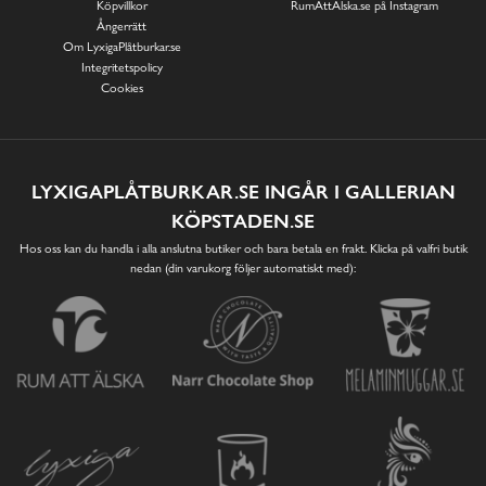
Köpvillkor
RumAttÄlska.se på Instagram
Ångerrätt
Om LyxigaPlåtburkar.se
Integritetspolicy
Cookies
LYXIGAPLÅTBURKAR.SE INGÅR I GALLERIAN
KÖPSTADEN.SE
Hos oss kan du handla i alla anslutna butiker och bara betala en frakt. Klicka på valfri butik
nedan (din varukorg följer automatiskt med):