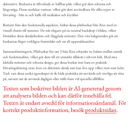
dekorativt. Burkarna är tillverkade av hållbar plåt, vilket gör dem robusta och
långvariga. Deras storlekar varierar, vilket gör dem användbara för olika typer av
förvaring - från te och kaffe till småkakor och kryddor.
Bortsett från den funktionella aspekten, bidrar dessa plåtburkar från Rice med en
visuell charm till rummet. De står elegant på en neutral backdrop i bilden, vilket
förstärker deras detaljrikedom och färgglada mönster. Den vita bakgrunden gör att
burkarnas färger verkligen framträder och tar all uppmärksamhet.
Sammanfattningsvis, Plåtburkar Set om 3 från Rice erbjuder en balans mellan estetik
och funktionalitet, vilket gör dem till ett utmärkt tillskott i ethvert kök. Med sina
lekfulla mönster och robusta design, ger dessa burkar inte bara en praktisk
förvaringslösning utan även en dekorativ detalj som kan liva upp vilket rum som helst.
Tack vare dessa unika egenskaper är de både praktiska att använda och trevliga att titta
på, oavsett om de används dagligen eller ställs fram vid speciella tillfällen.