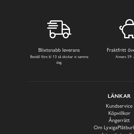
Blixtsnabb leverans
Fraktfritt ö
Beställ före kl 13 så skickar vi samma
Annars 59 -
dag.
LÄNKAR
Kundservice
Köpvillkor
Ångerrätt
Om LyxigaPlåtburk