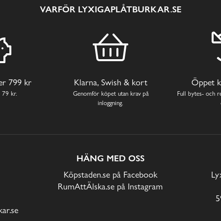
VARFÖR LYXIGAPLÅTBURKAR.SE
ver 799 kr
Klarna, Swish & kort
Öppet k
 79 kr.
Genomför köpet utan krav på
Full bytes- och re
inloggning.
HÄNG MED OSS
Köpstaden.se på Facebook
Ly
RumAttÄlska.se på Instagram
5
ar.se