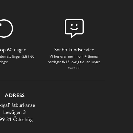
öp 60 dagar
Snabb kundservice
turrätt (ångerrätt) i 60
Vi besvarar mejl inom 4 timmar
dagar.
vardagar 8-15, övrig tid lite längre
svarstid.
ADRESS
xigaPlåtburkar.se
Lievägen 3
99 31 Ödeshög