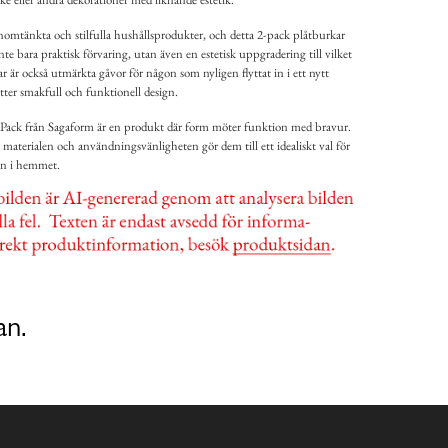
nomtänkta och stilfulla hushållsprodukter, och detta 2-pack plåtburkar
te bara praktisk förvaring, utan även en estetisk uppgradering till vilket
r är också utmärkta gåvor för någon som nyligen flyttat in i ett nytt
tter smakfull och funktionell design.
Pack från Sagaform är en produkt där form möter funktion med bravur.
 materialen och användningsvänligheten gör dem till ett idealiskt val för
ten i hemmet.
an.