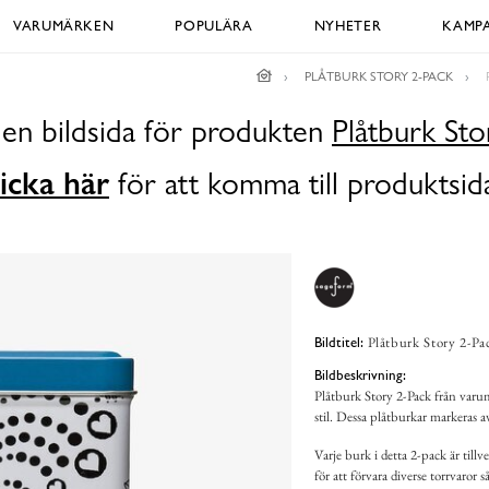
VARUMÄRKEN
POPULÄRA
NYHETER
KAMPA
PLÅTBURK STORY 2-PACK
 en bildsida för produkten
Plåtburk Sto
icka här
för att komma till produktsid
Plåtburk Story 2-P
Bildtitel:
Bildbeskrivning:
Plåtburk Story 2-Pack från var
stil. Dessa plåtburkar markeras a
Varje burk i detta 2-pack är till
för att förvara diverse torrvaror 