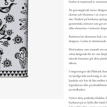
burkar är inspirerad av naturmoti
Ett genomgående tema i designen ä
ekorrar och blommor i en svart o
sätt. Nederst på burkarna spring
geometriska mönster som ger ett 
olika elementen i mönstret skapar
Burkarna har dessutom lock i en 
designen. Locket är tättslutande o
Med måtten som normalt sett ant
också designade för att vara lättp
stående formaten gör dem platsbe
räknas.
I omgivningen där Plåtburk Story
ett lantligt kök med inslag av tr
karaktär och hur de lätt smälter
ingredienser eller prydnadsföremå
användbarhet.
Utöver deras praktiska fördelar, 
burkarna på en hylla eller bänk 
köksartiklar från samma varumärk