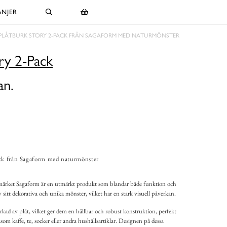
NJER
PLÅTBURK STORY 2-PACK FRÅN SAGAFORM MED NATURMÖNSTER
ry 2-Pack
an.
ack från Sagaform med naturmönster
umärket Sagaform är en utmärkt produkt som blandar både funktion och
v sitt dekorativa och unika mönster, vilket har en stark visuell påverkan.
verkad av plåt, vilket ger dem en hållbar och robust konstruktion, perfekt
såsom kaffe, te, socker eller andra hushållsartiklar. Designen på dessa