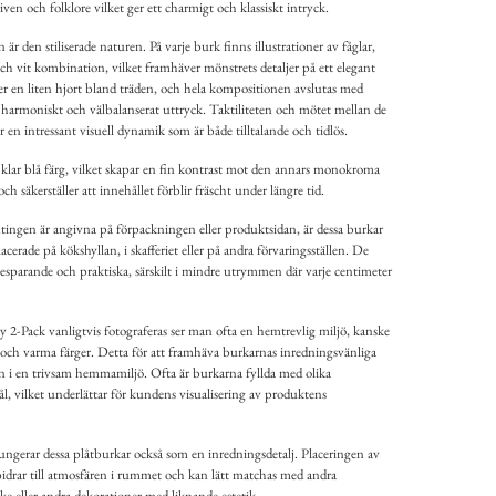
ven och folklore vilket ger ett charmigt och klassiskt intryck.
r den stiliserade naturen. På varje burk finns illustrationer av fåglar,
ch vit kombination, vilket framhäver mönstrets detaljer på ett elegant
er en liten hjort bland träden, och hela kompositionen avslutas med
harmoniskt och välbalanserat uttryck. Taktiliteten och mötet mellan de
 en intressant visuell dynamik som är både tilltalande och tidlös.
klar blå färg, vilket skapar en fin kontrast mot den annars monokroma
ch säkerställer att innehållet förblir fräscht under längre tid.
ingen är angivna på förpackningen eller produktsidan, är dessa burkar
lacerade på kökshyllan, i skafferiet eller på andra förvaringsställen. De
sparande och praktiska, särskilt i mindre utrymmen där varje centimeter
 2-Pack vanligtvis fotograferas ser man ofta en hemtrevlig miljö, kanske
ä och varma färger. Detta för att framhäva burkarnas inredningsvänliga
 in i en trivsam hemmamiljö. Ofta är burkarna fyllda med olika
l, vilket underlättar för kundens visualisering av produktens
fungerar dessa plåtburkar också som en inredningsdetalj. Placeringen av
bidrar till atmosfären i rummet och kan lätt matchas med andra
e eller andra dekorationer med liknande estetik.