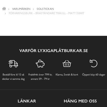
VARUMÄRKEN
SOLSTICKAN
FÖRVARINGSBURK – BRASTÄNDARE TRÄULL - MATT SVART
VARFÖR LYXIGAPLÅTBURKAR.SE
Beställ före kl 13 så
Fraktfritt över 799 kr,
Klarna, Swish & kort
Öppet köp 60 dagar
skickar vi samma dag
annars 59 - 79 kr
LÄNKAR
HÄNG MED OSS