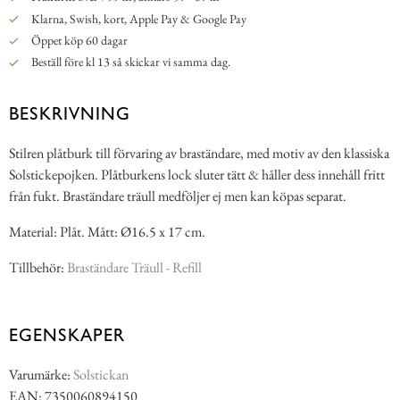
Klarna, Swish, kort, Apple Pay & Google Pay
Öppet köp 60 dagar
Beställ före kl 13 så skickar vi samma dag.
BESKRIVNING
Stilren plåtburk till förvaring av braständare, med motiv av den klassiska
Solstickepojken. Plåtburkens lock sluter tätt & håller dess innehåll fritt
från fukt. Braständare träull medföljer ej men kan köpas separat.
Material: Plåt. Mått: Ø16.5 x 17 cm.
Tillbehör:
Braständare Träull - Refill
EGENSKAPER
Varumärke:
Solstickan
EAN: 7350060894150