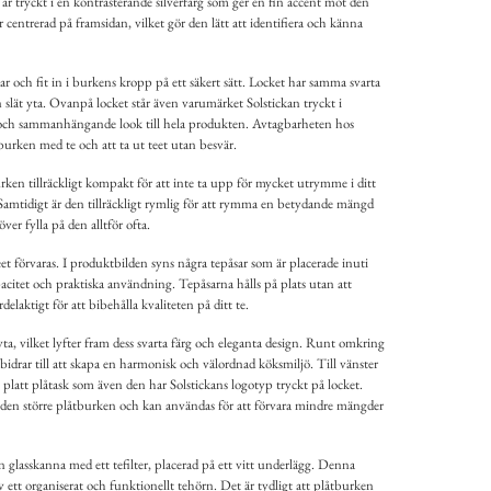
är tryckt i en kontrasterande silverfärg som ger en fin accent mot den
entrerad på framsidan, vilket gör den lätt att identifiera och känna
 och fit in i burkens kropp på ett säkert sätt. Locket har samma svarta
 slät yta. Ovanpå locket står även varumärket Solstickan tryckt i
ig och sammanhängande look till hela produkten. Avtagbarheten hos
 burken med te och att ta ut teet utan besvär.
urken tillräckligt kompakt för att inte ta upp för mycket utrymme i ditt
Samtidigt är den tillräckligt rymlig för att rymma en betydande mängd
ver fylla på den alltför ofta.
eet förvaras. I produktbilden syns några tepåsar som är placerade inuti
apacitet och praktiska användning. Tepåsarna hålls på plats utan att
rdelaktigt för att bibehålla kvaliteten på ditt te.
ta, vilket lyfter fram dess svarta färg och eleganta design. Runt omkring
idrar till att skapa en harmonisk och välordnad köksmiljö. Till vänster
platt plåtask som även den har Solstickans logotyp tryckt på locket.
en större plåtburken och kan användas för att förvara mindre mängder
 glasskanna med ett tefilter, placerad på ett vitt underlägg. Denna
 ett organiserat och funktionellt tehörn. Det är tydligt att plåtburken