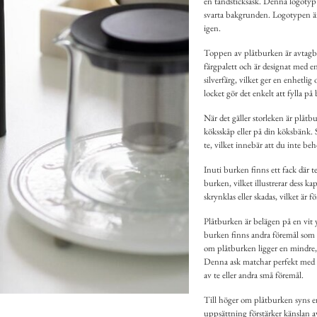
en tändsticksask. Denna logotyp 
svarta bakgrunden. Logotypen är c
igen.
Toppen av plåtburken är avtagbar
färgpalett och är designat med en
silverfärg, vilket ger en enhetl
locket gör det enkelt att fylla på
När det gäller storleken är plåtb
köksskåp eller på din köksbänk. 
te, vilket innebär att du inte behö
Inuti burken finns ett fack där t
burken, vilket illustrerar dess k
skrynklas eller skadas, vilket är fö
Plåtburken är belägen på en vit y
burken finns andra föremål som b
om plåtburken ligger en mindre, 
Denna ask matchar perfekt med d
av te eller andra små föremål.
Till höger om plåtburken syns en
uppsättning förstärker känslan av