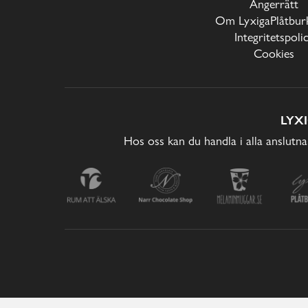
Ångerrätt
Om LyxigaPlåtburk
Integritetspoli
Cookies
LYX
Hos oss kan du handla i alla anslutna