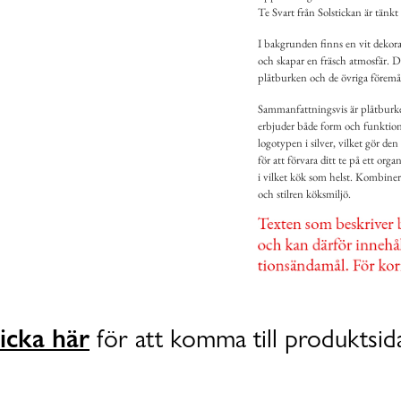
Te Svart från Solstickan är tänkt 
I bakgrunden finns en vit dekorat
och skapar en fräsch atmosfär. De
plåtburken och de övriga föremå
Sammanfattningsvis är plåtburken
erbjuder både form och funktion.
logotypen i silver, vilket gör den
för att förvara ditt te på ett orga
i vilket kök som helst. Kombin
och stilren köksmiljö.
icka här
för att komma till produktsid