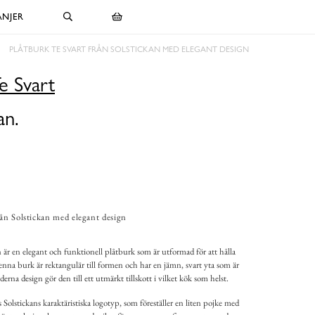
NJER
PLÅTBURK TE SVART FRÅN SOLSTICKAN MED ELEGANT DESIGN
e Svart
an.
rån Solstickan med elegant design
 är en elegant och funktionell plåtburk som är utformad för att hålla
Denna burk är rektangulär till formen och har en jämn, svart yta som är
erna design gör den till ett utmärkt tillskott i vilket kök som helst.
Solstickans karaktäristiska logotyp, som föreställer en liten pojke med