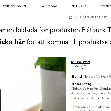
VARUMÄRKEN
POPULÄRA
NYHETER
KAMPA
PLÅTBURK TE SVART
är en bildsida för produkten
Plåtburk T
icka här
för att komma till produktsid
Plåtburk Te Svart f
Bildtitel:
Bildbeskrivning:
Plåtburk Te Svart från Solstickan
ditt te fräscht och organiserat. 
både stilren och diskret. Dess mod
På framsidan av plåtburken finns 