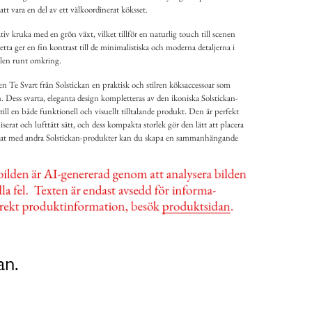
att vara en del av ett välkoordinerat köksset.
iv kruka med en grön växt, vilket tillför en naturlig touch till scenen
tta ger en fin kontrast till de minimalistiska och moderna detaljerna i
len runt omkring.
 Te Svart från Solstickan en praktisk och stilren köksaccessoar som
 Dess svarta, eleganta design kompletteras av den ikoniska Solstickan-
 till en både funktionell och visuellt tilltalande produkt. Den är perfekt
niserat och lufttätt sätt, och dess kompakta storlek gör den lätt att placera
erat med andra Solstickan-produkter kan du skapa en sammanhängande
an.