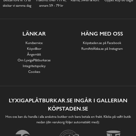
Beställ före kl 13 så
Fraktfritt över 799 kr,
Klarna, Swish & kort
Öppet köp 60 dagar
skickar vi samma dag
annars 59 - 79 kr
LÄNKAR
HÄNG MED OSS
Kundservice
Köpstaden.se på Facebook
Köpvillkor
RumAttÄlska.se på Instagram
Ångerrätt
Om LyxigaPlåtburkar.se
Integritetspolicy
Cookies
LYXIGAPLÅTBURKAR.SE INGÅR I GALLERIAN
KÖPSTADEN.SE
Hos oss kan du handla i alla anslutna butiker och bara betala en frakt. Klicka på valfri butik
nedan (din varukorg följer automatiskt med):