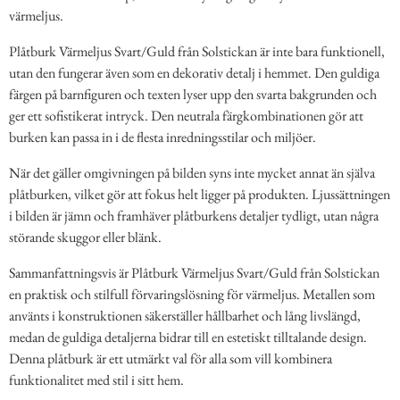
värmeljus.
Plåtburk Värmeljus Svart/Guld från Solstickan är inte bara funktionell,
utan den fungerar även som en dekorativ detalj i hemmet. Den guldiga
färgen på barnfiguren och texten lyser upp den svarta bakgrunden och
ger ett sofistikerat intryck. Den neutrala färgkombinationen gör att
burken kan passa in i de flesta inredningsstilar och miljöer.
När det gäller omgivningen på bilden syns inte mycket annat än själva
plåtburken, vilket gör att fokus helt ligger på produkten. Ljussättningen
i bilden är jämn och framhäver plåtburkens detaljer tydligt, utan några
störande skuggor eller blänk.
Sammanfattningsvis är Plåtburk Värmeljus Svart/Guld från Solstickan
en praktisk och stilfull förvaringslösning för värmeljus. Metallen som
använts i konstruktionen säkerställer hållbarhet och lång livslängd,
medan de guldiga detaljerna bidrar till en estetiskt tilltalande design.
Denna plåtburk är ett utmärkt val för alla som vill kombinera
funktionalitet med stil i sitt hem.