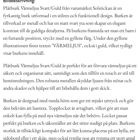
Bildbeskrivning:
Plåtburk Värmeljus Svart/Guld från varumärket Solstickan är en
fyrkantig burk utformad i en stilren och funktionell design. Burken är
tillverkad av metall och har en matt svart yta som skapar en elegant
kontrast till de guldiga detaljerna. På burkens framsida ser man ett barn i
en futtande position, tryckt med en gyllene färg. Under den gyllene
illustrationen finns texten "VÄRMELJUS", också i guld, vilket tydligt
visar burkens innehåll.
Plåtburk Värmeljus Svart/Guld är perfekt för att förvara värmeljus på ett
säkert och organiserat sätt, samtidigt som den tillför en touch av stil till
heminredningen. Den robusta metallen skyddar ljusen från stötar och
andra skador och hjälper till att bibehålla dem i gott skick.
Burken är designad med runda hörn som ger ett mjukt uttryck och gör
den bekväm att hantera. Topplocket är avtagbart, vilket gör att man
enkelt kan fylla på med nya värmeljus när det behövs. Locket passar
perfekt på burken och säkerställer att det sitter stadigt på plats. Burkens
storlek är tillräckligt kompakt för att lätt kunna placeras på en hylla, ett
sidobord eller i ett skåp, men också rymlig nog att rymma ett stort antal