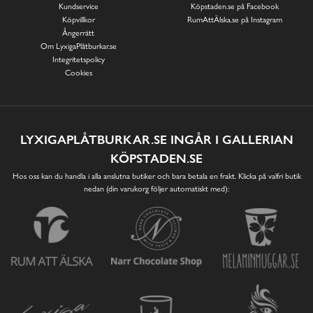
Kundservice
Köpstaden.se på Facebook
Köpvillkor
RumAttÄlska.se på Instagram
Ångerrätt
Om LyxigaPlåtburkar.se
Integritetspolicy
Cookies
LYXIGAPLÅTBURKAR.SE INGÅR I GALLERIAN
KÖPSTADEN.SE
Hos oss kan du handla i alla anslutna butiker och bara betala en frakt. Klicka på valfri butik
nedan (din varukorg följer automatiskt med):