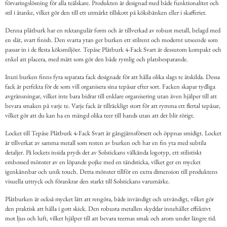
förvaringslösning för alla teälskare. Produkten är designad med både funktionalitet och
stil i åtanke, vilket gör den till ett utmärkt tillskott på köksbänken eller i skafferiet.
Denna plåtburk har en rektangulär form och är tillverkad av robust metall, belagd med
en slät, svart finish. Den svarta ytan ger burken ett stilrent och modernt utseende som
passar in i de flesta köksmiljöer. Tepåse Plåtburk 4-Fack Svart är dessutom kompakt och
enkel att placera, med mått som gör den både rymlig och platsbesparande.
Inuti burken finns fyra separata fack designade för att hålla olika slags te åtskilda. Dessa
fack är perfekta för de som vill organisera sina tepåsar efter sort. Facken skapar tydliga
avgränsningar, vilket inte bara bidrar till enklare organisering utan även hjälper till att
bevara smaken på varje te. Varje fack är tillräckligt stort för att rymma ett flertal tepåsar,
vilket gör att du kan ha en mängd olika teer till hands utan att det blir rörigt.
Locket till Tepåse Plåtburk 4-Fack Svart är gångjärnsförsett och öppnas smidigt. Locket
är tillverkat av samma metall som resten av burken och har en fin yta med subtila
detaljer. På lockets insida pryds det av Solstickans välkända logotyp, ett stilistiskt
embossed mönster av en löpande pojke med en tändsticka, vilket ger en mycket
igenkännbar och unik touch. Detta mönster tillför en extra dimension till produktens
visuella uttryck och förankrar den starkt till Solstickans varumärke.
Plåtburken är också mycket lätt att rengöra, både invändigt och utvändigt, vilket gör
den praktisk att hålla i gott skick. Den robusta metallen skyddar innehållet effektivt
mot ljus och luft, vilket hjälper till att bevara teernas smak och arom under längre tid.