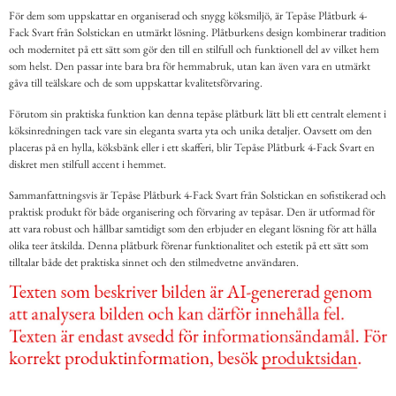
För dem som uppskattar en organiserad och snygg köksmiljö, är Tepåse Plåtburk 4-
Fack Svart från Solstickan en utmärkt lösning. Plåtburkens design kombinerar tradition
och modernitet på ett sätt som gör den till en stilfull och funktionell del av vilket hem
som helst. Den passar inte bara bra för hemmabruk, utan kan även vara en utmärkt
gåva till teälskare och de som uppskattar kvalitetsförvaring.
Förutom sin praktiska funktion kan denna tepåse plåtburk lätt bli ett centralt element i
köksinredningen tack vare sin eleganta svarta yta och unika detaljer. Oavsett om den
placeras på en hylla, köksbänk eller i ett skafferi, blir Tepåse Plåtburk 4-Fack Svart en
diskret men stilfull accent i hemmet.
Sammanfattningsvis är Tepåse Plåtburk 4-Fack Svart från Solstickan en sofistikerad och
praktisk produkt för både organisering och förvaring av tepåsar. Den är utformad för
att vara robust och hållbar samtidigt som den erbjuder en elegant lösning för att hålla
olika teer åtskilda. Denna plåtburk förenar funktionalitet och estetik på ett sätt som
tilltalar både det praktiska sinnet och den stilmedvetne användaren.