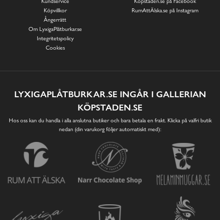
Kundservice
Köpstaden.se på Facebook
Köpvillkor
RumAttÄlska.se på Instagram
Ångerrätt
Om LyxigaPlåtburkar.se
Integritetspolicy
Cookies
LYXIGAPLÅTBURKAR.SE INGÅR I GALLERIAN
KÖPSTADEN.SE
Hos oss kan du handla i alla anslutna butiker och bara betala en frakt. Klicka på valfri butik
nedan (din varukorg följer automatiskt med):