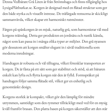
Denna Vedbärare Grå Liten är från Strömshaga och finns tillgänglig hos
LyxigaPlåtburkar.se. Korgen är designad med en flätad struktur som ger
den både styrka och visuellt intresse. De träfärgade remsorna är skickligt
sammanvävda, vilket skapar ett harmoniskt rutmönster.
Färgen på spånkorgen är en mjuk, naturlig grå, som harmonierar väl med
korgens träinslag. Detta ger produkten en jordnära och rustik känsla,
något som kan passa in i många olika typer av miljöer. Den grå nyansen
gör dessutom att korgen smälter elegant in i såväl traditionella som
moderna inredningar.
Handtagen är robusta och väl tilltagna, vilket förenklar transporten av
korgen. De är fästa på ett sätt som ger stabilitet och stöd, så att bäraren
enkelt kan lyfta och flytta korgen när den är fylld. Formspråket på
handtagen följer samma flätade stil, vilket ger en enhetlig och
genomtänkt design.
Korgens storlek är kompakt, vilket gör den lämplig för mindre
utrymmen, samtidigt som den rymmer tillräckligt med ved för en mysig
kväll framför brasan. Den platta basen på korgen säkerställer att den står