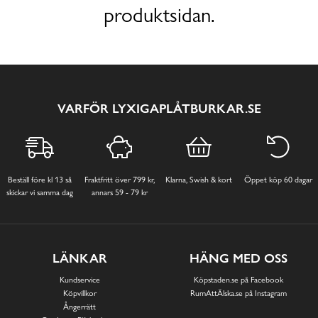
produktsidan.
VARFÖR LYXIGAPLÅTBURKAR.SE
Beställ före kl 13 så
Fraktfritt över 799 kr,
Klarna, Swish & kort
Öppet köp 60 dagar
skickar vi samma dag
annars 59 - 79 kr
LÄNKAR
HÄNG MED OSS
Kundservice
Köpstaden.se på Facebook
Köpvillkor
RumAttÄlska.se på Instagram
Ångerrätt