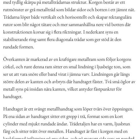
med tydlig skärpa på metalltrådarnas struktur. Korgen består av ett
rutmönster av grå metalltråd som bildar sidor och botten i ett jämnt nät.
Trådarna löper både vertikalt och horisontellt och skapar rektangulära
rutor som blir något tätare och mer sammanhållna nere vid botten där
konstruktionen korsar sig i flera riktningar. I nederkant syns en
stabiliserande ring samt flera diagonala trådar som ger stöd åt den
rundade formen.
Överkanten är markerad av en kraftigare metallram som följer korgens
cirkel, och runt denna ram sitter en smal lindning i ljusbeige ton, som
ser ut att vara snöre eller band virat i jämna varv. Lindningen går längs
större delen av kanten och avbryts där handtaget fäster. Två små öglor av
metall syns på insidan nära kanten, vilket antyder fästpunkter för
handtaget.
Handtaget är ett svängt metallhandtag som löper tvärs över öppningen.
På ena sidan av handtaget sitter ett grepp i trä, format som en kort
cylinder med mjukt rundade ändar. Trädetaljen har en varm, ljusbrun
färg och sitter trätt över metallen. Handtaget är fäst i korgen med en
krokformad infästning på ena sidan, och på motsatt sida syns en rundad