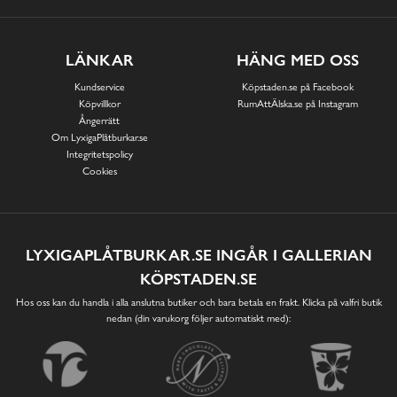
LÄNKAR
HÄNG MED OSS
Kundservice
Köpstaden.se på Facebook
Köpvillkor
RumAttÄlska.se på Instagram
Ångerrätt
Om LyxigaPlåtburkar.se
Integritetspolicy
Cookies
LYXIGAPLÅTBURKAR.SE INGÅR I GALLERIAN
KÖPSTADEN.SE
Hos oss kan du handla i alla anslutna butiker och bara betala en frakt. Klicka på valfri butik
nedan (din varukorg följer automatiskt med):