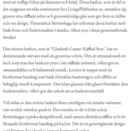
med ett tydligt fokus på diameter och höjd. Dessa burkar, som är del av
det noggrant utvalda sortimentet hos LyxigaPlåtburkar.se, utmärker sig
genom sina räfflade sidor och genomskinliga glas som ger dem en tidlös
och ren design. Varumärket Strömshaga har utformat dessa burkar med
både form och funktionalitet i åtanke, vilket syns i deras genomarbetade
detaljer.
Den största burken, som är "Glasburk Gustav Räfflad Stor," har en
dominerande närvaro med sin generösa volym. Den är utrustad med ett
lock som matchar burkens yttre i sitt räfflade mönster, vilket ger en
sammanhållen och balanserad estetik. Locket är toppat med ett
klotformat handtag som både förenklar hanteringen och tillför en
behaglig visuell komponent. Den klara glansen från glaset förstärker dess
funktionalitet, vilket gör det enkelt att se burkens innehåll.
Vid sidan av den största burken finns ytterligare två mindre varianter,
vars storlek minskar gradvis. Den mindre av de två bär också
Strömshagas typiska designfilosofi, med samma distinkta räfflor och ett
liknande klotformat handtag på locket. Det är en genomgående design
som förenar dessa burkar som en harmonisk enhet.