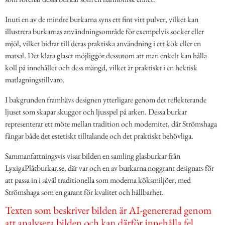
Inuti en av de mindre burkarna syns ett fint vitt pulver, vilket kan
illustrera burkarnas användningsområde för exempelvis socker eller
mjöl, vilket bidrar till deras praktiska användning i ett kök eller en
matsal. Det klara glaset möjliggör dessutom att man enkelt kan hålla
koll på innehållet och dess mängd, vilket är praktiskt i en hektisk
matlagningstillvaro.
I bakgrunden framhävs designen ytterligare genom det reflekterande
ljuset som skapar skuggor och ljusspel på arken. Dessa burkar
representerar ett möte mellan tradition och modernitet, där Strömshaga
fångar både det estetiskt tilltalande och det praktiskt behövliga.
Sammanfattningsvis visar bilden en samling glasburkar från
LyxigaPlåtburkar.se, där var och en av burkarna noggrant designats för
att passa in i såväl traditionella som moderna köksmiljöer, med
Strömshaga som en garant för kvalitet och hållbarhet.