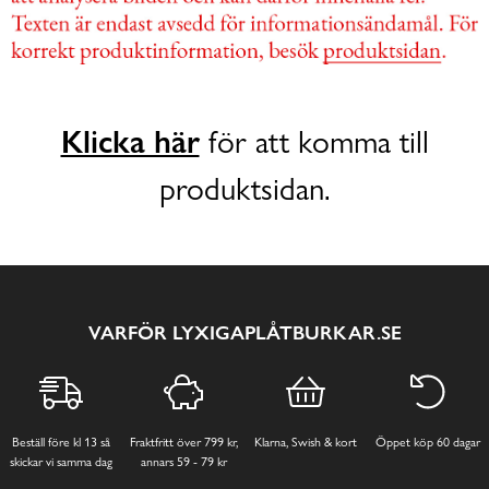
Klicka här
för att komma till
produktsidan.
VARFÖR LYXIGAPLÅTBURKAR.SE
Beställ före kl 13 så
Fraktfritt över 799 kr,
Klarna, Swish & kort
Öppet köp 60 dagar
skickar vi samma dag
annars 59 - 79 kr