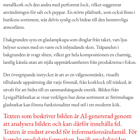
metallkork och den andra med perforerat lock, vilket suggererar
användningen för salt och peppar. En större plåtburk, som också finns i
butikens sortiment, står delvis synlig och bidrar till den hemtrevliga
atmosfären.
I bakgrunden syns en glaslampkupa som dinglar från taket, vars ljus
belyser scenen med en varm och inbjudande sken. Träpanelen i
bakgrunden är svagt sliten, vilket ger hela kompositionen en charmig,
lantlig känsla utan att stjäla uppmärksamheten från produkterna i fokus.
Det övergripande intrycket är att av en välgenomtänkt, visuellt
tilltalande uppsättning där varje föremål, från korklock till träsked, är
utvalt för att bidra till en sammanhängande estetik. Bilden från
LyxigaPlåtburkar.se visar verkligen hur deras sortiment av Strömshagas
glasburkar kan förena funktionalitet med stil i ett modernt kök.