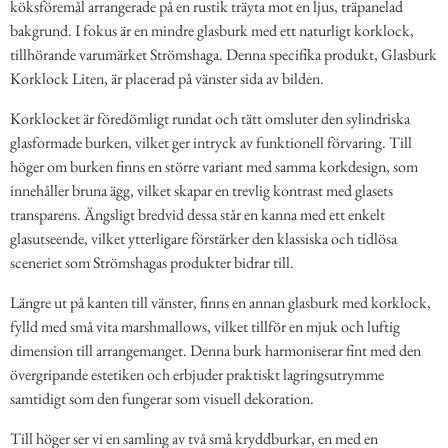
köksföremål arrangerade på en rustik träyta mot en ljus, träpanelad
bakgrund. I fokus är en mindre glasburk med ett naturligt korklock,
tillhörande varumärket Strömshaga. Denna specifika produkt, Glasburk
Korklock Liten, är placerad på vänster sida av bilden.
Korklocket är föredömligt rundat och tätt omsluter den sylindriska
glasformade burken, vilket ger intryck av funktionell förvaring. Till
höger om burken finns en större variant med samma korkdesign, som
innehåller bruna ägg, vilket skapar en trevlig kontrast med glasets
transparens. Ängsligt bredvid dessa står en kanna med ett enkelt
glasutseende, vilket ytterligare förstärker den klassiska och tidlösa
sceneriet som Strömshagas produkter bidrar till.
Längre ut på kanten till vänster, finns en annan glasburk med korklock,
fylld med små vita marshmallows, vilket tillför en mjuk och luftig
dimension till arrangemanget. Denna burk harmoniserar fint med den
övergripande estetiken och erbjuder praktiskt lagringsutrymme
samtidigt som den fungerar som visuell dekoration.
Till höger ser vi en samling av två små kryddburkar, en med en