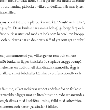
 form med rundade hörn, vilket ger den ett mjukt utseende.
obust handtag på locket, vilket underlättar när man lyfter
innehållet.
yns också två andra plåtburkar märkta "Musli" och "Thé",
ingssyfte. Dessa burkar har samma behagliga beige färg och
 Varje burk är utrustad med ett lock som har en liten knopp
 och burkarna har en dekorativ räfflad yta som ger en subtil
ljus marmorerad yta, vilket ger ett rent och stilrent
mför burkarna ligger knäckebröd staplade snyggt ovanpå
melsen av en traditionell skandinavisk atmosfär. Ägg är
ghållare, vilket bibehåller känslan av ett funktionellt och
r framme, vilket indikerar att det är dukat för en frukost
et träredskap ligger mot en liten bit smör, redo att användas.
en glasflaska med korkförslutning, fylld med solrosfrön,
lsosamma och naturliga känslan i bilden.