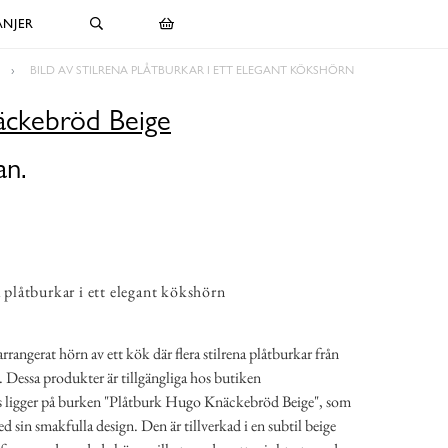
NJER
BILD AV STILRENA PLÅTBURKAR I ETT ELEGANT KÖKSHÖRN
äckebröd Beige
an.
a plåtburkar i ett elegant kökshörn
 arrangerat hörn av ett kök där flera stilrena plåtburkar från
 Dessa produkter är tillgängliga hos butiken
s ligger på burken "Plåtburk Hugo Knäckebröd Beige", som
d sin smakfulla design. Den är tillverkad i en subtil beige