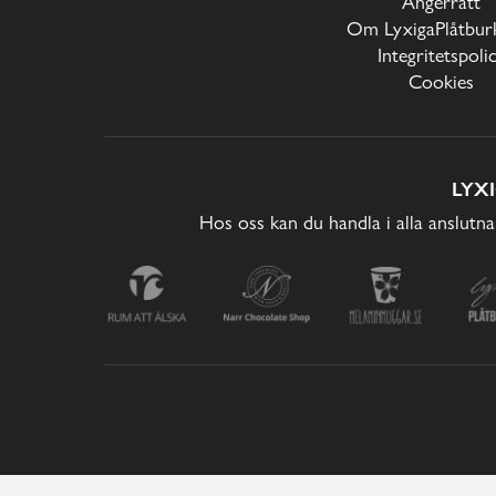
Ångerrätt
Om LyxigaPlåtburk
Integritetspoli
Cookies
LYX
Hos oss kan du handla i alla anslutna