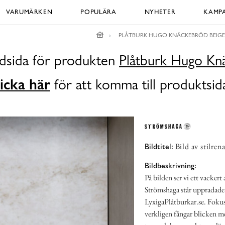
VARUMÄRKEN
POPULÄRA
NYHETER
KAMPA
PLÅTBURK HUGO KNÄCKEBRÖD BEIGE
ldsida för produkten
Plåtburk Hugo Kn
icka här
för att komma till produktsid
Bild av stilren
Bildtitel:
Bildbeskrivning:
På bilden ser vi ett vackert
Strömshaga står uppradade.
LyxigaPlåtburkar.se. Foku
verkligen fångar blicken me