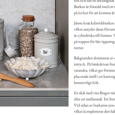
ton och har en rektangulär
Burken är försedd med ett r
på locket för att komma åt 
Jämte knäckebrödsburken s
vilket antyder deras förvar
är cylindriska till formen.
på toppen för lätt öppning,
textur.
Bakgrunden domineras av en 
intryck. På bänkskivan fra
varandra, vilket ger förnim
placerade intill i en karton
hemtrevligt kök.
En skål med vita flingor stå
eller ett mellanmål. Ett lit
Vid sidan av burkarna syns 
vilket kompletterar den hä