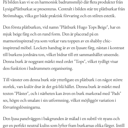
På bilden kan vi se en harmonisk badrumsmiljö där flera produkter från
LyxigaPlåtburkar.se presenteras. Centralt i bilden står tre plåtburkar från
Strömshaga, vilka ger både praktisk förvaring och en stilren estetik.
Den första plåtburken, vid namn "Plåtburk Hugo Tops Beige", har en
mjuk beige färg och en rund form. Den är placerad på en
marmorinspirerad yta som verkar vara toppen av en shabby chic-
inspirerad möbel. Lockets handtag är av en ljusare färg, nästan i kontrast
till burkens jordnära ton, vilket bidrar till ett sammanhållet utseende.
Denna burk är noggrant märkt med ordet "Tops", vilket tydligt visar
dess funktion i badrummets organisering.
Till vänster om denna burk står ytterligare en plåtburk i en något större
storlek, vars kulör drar åt det grå-blå hållet. Denna burk är märkt med
texten "Plåster", och i närheten kan även en burk markerad med "Pads"
ses, högre och smalare i sin utformning, vilket möjliggör variation i
förvaringslösningarna.
Den ljusa panelväggen i bakgrunden är målad i en subtil vit nyans och
ger en perfekt neutral kuliss som lyfter fram burkarnas olika färger. Intill