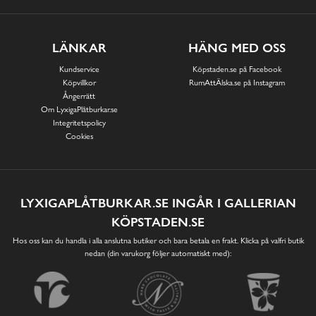
LÄNKAR
HÄNG MED OSS
Kundservice
Köpstaden.se på Facebook
Köpvillkor
RumAttÄlska.se på Instagram
Ångerrätt
Om LyxigaPlåtburkar.se
Integritetspolicy
Cookies
LYXIGAPLÅTBURKAR.SE INGÅR I GALLERIAN
KÖPSTADEN.SE
Hos oss kan du handla i alla anslutna butiker och bara betala en frakt. Klicka på valfri butik
nedan (din varukorg följer automatiskt med):