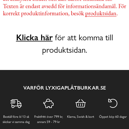
Klicka här
för att komma till
produktsidan.
VARFÖR LYXIGAPLÅTBURKAR.SE
Beställ före kl 13 så
Fraktfritt över 799 kr,
Klarna, Swish & kort
Öppet köp 60 dagar
skickar vi samma dag
annars 59 - 79 kr