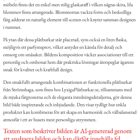
möbeln finns det en enkel men stilig glaskaraff i vilken någras skira, lila
blommor finns arrangerade. Blommornas vackra form och beskedliga
färg adderar en naturlig element till scenen och knyter samman designen
i rummet.
På ytan där dessa plåtburkar står placerad, syns också en liten flaska,
möjligvis ett parfymsprov, vilket antyder en känsla för detalj och
omsorg om småsaker. Bildens komposition väcker associationer till ett
personlig och ombonat hem där praktiska lösningar återspeglar ägarens
smak för kvalitet och kraftfull design.
Den smakfullt arrangerade kombinationen av funktionella plåtburkar
från Strömshaga, som finns hos LyxigaPlåtburkar.se, tillsammans med
de mjuka färgtonerna och de eleganta inredningsdetaljerna, gör denna
bild både inspirerande och inbjudande. Den visar tydligt hur enkla
produkter kan kombineras för att skapa en harmonisk och välbalanserad
atmosfär i ett av husets mest personliga utrymmen.