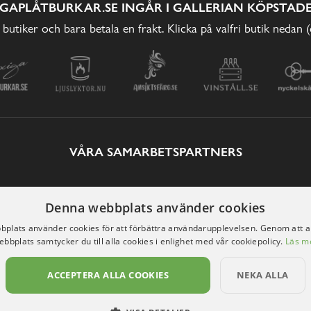
IGAPLÅTBURKAR.SE INGÅR I GALLERIAN KÖPSTADE
 butiker och bara betala en frakt. Klicka på valfri butik nedan 
VÅRA SAMARBETSPARTNERS
Denna webbplats använder cookies
plats använder cookies för att förbättra användarupplevelsen. Genom att 
ebbplats samtycker du till alla cookies i enlighet med vår cookiepolicy.
Läs m
ACCEPTERA ALLA COOKIES
NEKA ALLA