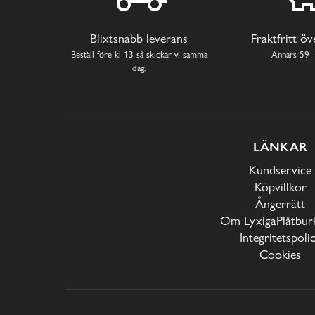
Blixtsnabb leverans
Fraktfritt ö
Beställ före kl 13 så skickar vi samma
Annars 59 -
dag.
LÄNKAR
Kundservice
Köpvillkor
Ångerrätt
Om LyxigaPlåtburk
Integritetspoli
Cookies