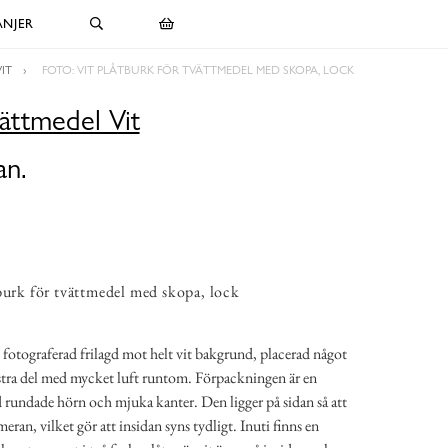
NJER
IT
FOTO: VIT PLÅTBURK FÖR TVÄTTMEDEL MED SKOPA, LOCK
vättmedel Vit
an.
burk för tvättmedel med skopa, lock
k fotograferad frilagd mot helt vit bakgrund, placerad något
stra del med mycket luft runtom. Förpackningen är en
d rundade hörn och mjuka kanter. Den ligger på sidan så att
an, vilket gör att insidan syns tydligt. Inuti finns en