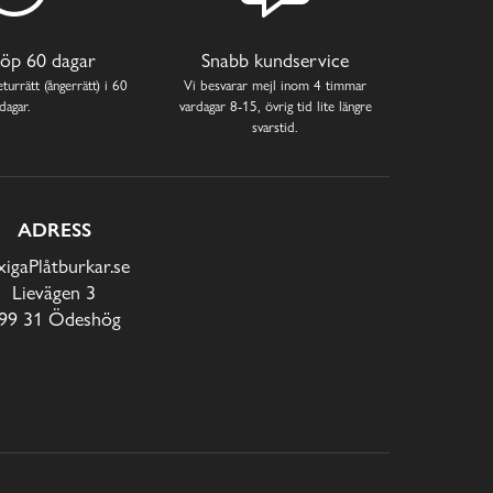
öp 60 dagar
Snabb kundservice
turrätt (ångerrätt) i 60
Vi besvarar mejl inom 4 timmar
dagar.
vardagar 8-15, övrig tid lite längre
svarstid.
ADRESS
xigaPlåtburkar.se
Lievägen 3
99 31 Ödeshög