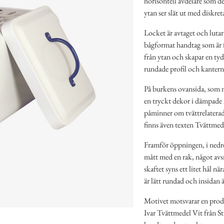
horisontell avdelare som de
ytan ser slät ut med diskre
Locket är avtaget och lutar
bågformat handtag som är f
från ytan och skapar en tyd
rundade profil och kantern
På burkens ovansida, som n
en tryckt dekor i dämpade f
påminner om tvättrelaterade
finns även texten Tvättmede
Framför öppningen, i nedre 
mått med en rak, något avs
skaftet syns ett litet hål
är lätt rundad och insidan 
Motivet motsvarar en produ
Ivar Tvättmedel Vit från S