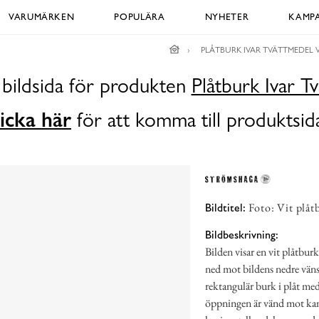
VARUMÄRKEN
POPULÄRA
NYHETER
KAMPA
PLÅTBURK IVAR TVÄTTMEDEL V
 bildsida för produkten
Plåtburk Ivar T
icka här
för att komma till produktsid
Foto: Vit plåt
Bildtitel:
Bildbeskrivning:
Bilden visar en vit plåtbur
ned mot bildens nedre vän
rektangulär burk i plåt me
öppningen är vänd mot kamer