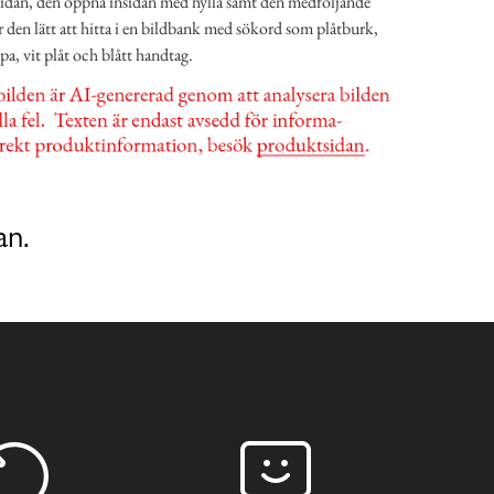
sidan, den öppna insidan med hylla samt den medföljande
 den lätt att hitta i en bildbank med sökord som plåtburk,
a, vit plåt och blått handtag.
an.