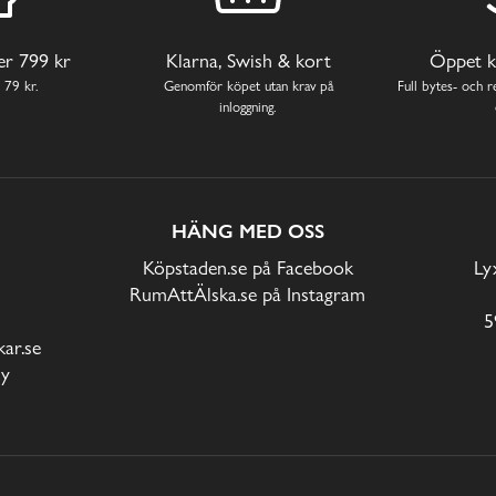
ver 799 kr
Klarna, Swish & kort
Öppet k
 79 kr.
Genomför köpet utan krav på
Full bytes- och re
inloggning.
HÄNG MED OSS
Köpstaden.se på Facebook
Ly
RumAttÄlska.se på Instagram
5
ar.se
cy