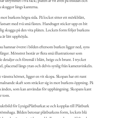
lar utrymmet i två fack; plåten är vit även på insidan och
ta skuggor längs kanterna.
 mot burkens högra sida. På locket sitter ett mörkblått,
astsatt med två små fästen. Handtaget sticker upp en bit
lig skugga på den vita plåten. Lockets form följer burkens
a är lätt upphöjda.
u hamnar överst i bilden eftersom burken ligger ned, syns
ärger. Mönstret består av flera små illustrationer som
 detaljer och föremål i blått, beige och brunt. I trycket
l, placerad längs ytan och delvis synlig från kameravinkeln.
vänstra hörnet, ligger en vit skopa. Skopan har ett runt
malnande skaft som sträcker sig in mot burkens öppning. På
 nära änden, som kan användas för upphängning. Skopans kant
är tom.
ktbild för LyxigaPlåtburkar.se och kopplas till Plåtburk
trömshaga. Bilden betonar plåtburkens form, lockets blå