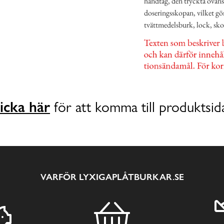
handtag, den tryckta ovan
doseringsskopan, vilket gör
tvättmedelsburk, lock, skop
icka här
för att komma till produktsid
VARFÖR LYXIGAPLÅTBURKAR.SE