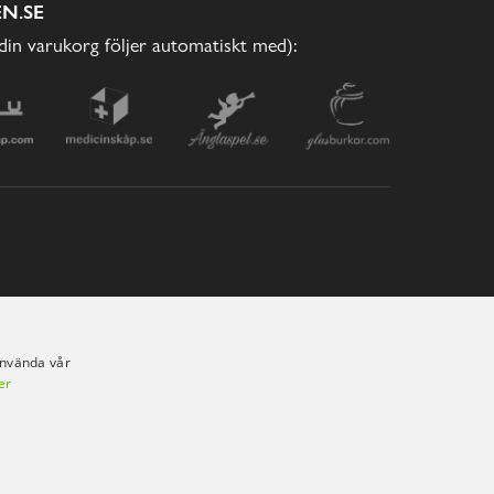
N.SE
(din varukorg följer automatiskt med):
använda vår
er