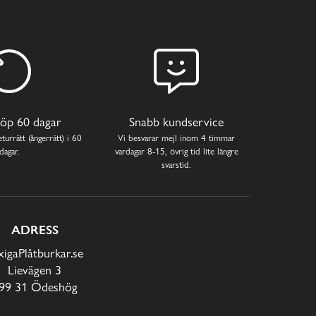
öp 60 dagar
Snabb kundservice
turrätt (ångerrätt) i 60
Vi besvarar mejl inom 4 timmar
dagar.
vardagar 8-15, övrig tid lite längre
svarstid.
ADRESS
xigaPlåtburkar.se
Lievägen 3
99 31 Ödeshög