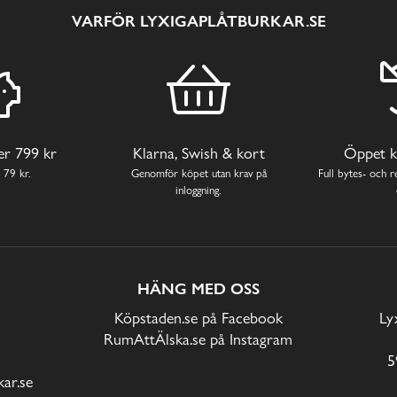
VARFÖR LYXIGAPLÅTBURKAR.SE
ver 799 kr
Klarna, Swish & kort
Öppet k
 79 kr.
Genomför köpet utan krav på
Full bytes- och re
inloggning.
HÄNG MED OSS
Köpstaden.se på Facebook
Ly
RumAttÄlska.se på Instagram
5
ar.se