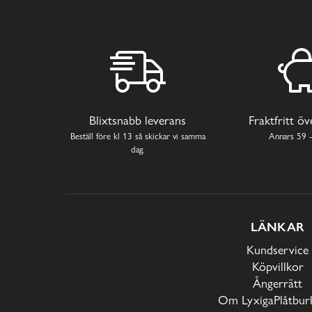
Blixtsnabb leverans
Fraktfritt ö
Beställ före kl 13 så skickar vi samma
Annars 59 -
dag.
LÄNKAR
Kundservice
Köpvillkor
Ångerrätt
Om LyxigaPlåtburk