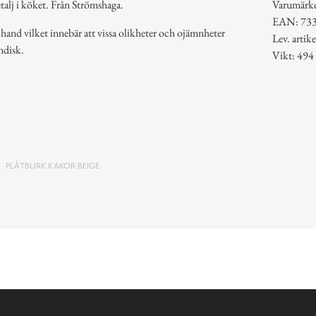
etalj i köket. Från Strömshaga.
Varumärk
EAN: 73
 hand vilket innebär att vissa olikheter och ojämnheter
Lev. arti
ndisk.
Vikt: 494
PLÅTBURK KAKOR BEIGE