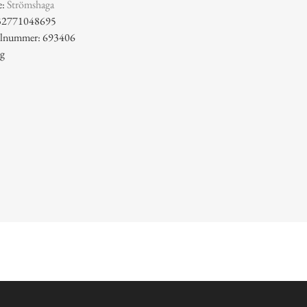
e:
Strömshaga
32771048695
kelnummer: 693406
 g