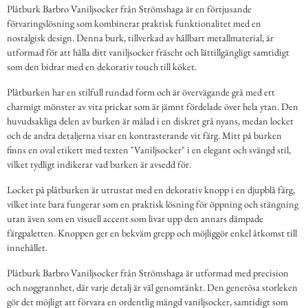
Plåtburk Barbro Vaniljsocker från Strömshaga är en förtjusande
förvaringslösning som kombinerar praktisk funktionalitet med en
nostalgisk design. Denna burk, tillverkad av hållbart metallmaterial, är
utformad för att hålla ditt vaniljsocker fräscht och lättillgängligt samtidigt
som den bidrar med en dekorativ touch till köket.
Plåtburken har en stilfull rundad form och är övervägande grå med ett
charmigt mönster av vita prickar som är jämnt fördelade över hela ytan. Den
huvudsakliga delen av burken är målad i en diskret grå nyans, medan locket
och de andra detaljerna visar en kontrasterande vit färg. Mitt på burken
finns en oval etikett med texten "Vaniljsocker" i en elegant och svängd stil,
vilket tydligt indikerar vad burken är avsedd för.
Locket på plåtburken är utrustat med en dekorativ knopp i en djupblå färg,
vilket inte bara fungerar som en praktisk lösning för öppning och stängning
utan även som en visuell accent som livar upp den annars dämpade
färgpaletten. Knoppen ger en bekväm grepp och möjliggör enkel åtkomst till
innehållet.
Plåtburk Barbro Vaniljsocker från Strömshaga är utformad med precision
och noggrannhet, där varje detalj är väl genomtänkt. Den generösa storleken
gör det möjligt att förvara en ordentlig mängd vaniljsocker, samtidigt som