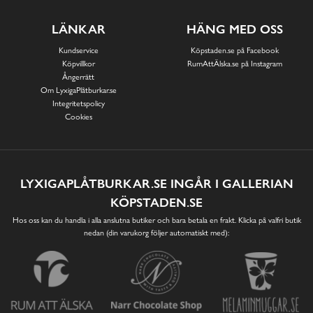
LÄNKAR
HÄNG MED OSS
Kundservice
Köpstaden.se på Facebook
Köpvillkor
RumAttÄlska.se på Instagram
Ångerrätt
Om LyxigaPlåtburkar.se
Integritetspolicy
Cookies
LYXIGAPLÅTBURKAR.SE INGÅR I GALLERIAN
KÖPSTADEN.SE
Hos oss kan du handla i alla anslutna butiker och bara betala en frakt. Klicka på valfri butik
nedan (din varukorg följer automatiskt med):