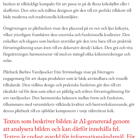
burken är tillräckligt kompakt för att passa in på de flesta kökshyllor eller i
skafferiet. Den söta och tidlösa designen gör den till ett perfekt tillskott till
både moderna och traditionella köksmiljöer.
Omgivningen av plåtburken visar den placerad på en ren och ljus köksyta,
vilket ytterligare framhäver dess estetiska och funktionella kvaliteter. Den
enkelhet och elegans som burken utstrålar gör den inte bara till en praktisk
förvaringslösning utan även till en dekorativ detalj i köket. Den grå och vita
färgsättningen harmoniserar väl med en mängd olika köksinredningar och
stilar.
Plåtburk Barbro Vaniljsocker från Strömshaga visar på företagets
engagemang för att skapa produkter som är både användbara och visuellt
tilltalande. Dess tidlösa design och praktiska funktion gör den till ett
idealiskt val för dem som söker en pålitlig och stilren förvaringslösning för
sitt vaniljsocker. Den harmoniska balansen mellan form och funktion,
tillsammans med varumärkets välkända kvalitet och hantverkskunnande, gör
denna plåtburk till en självklar komponent i varje välinrättat kök.