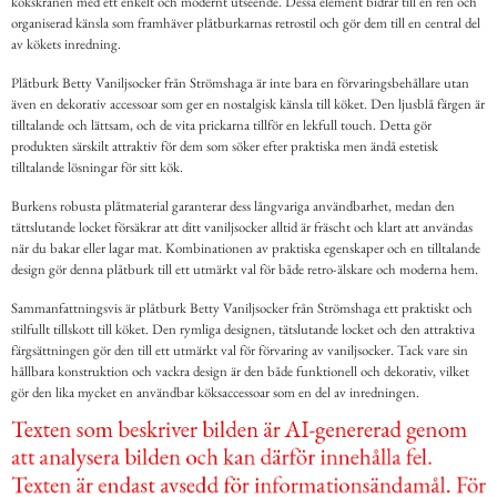
kökskranen med ett enkelt och modernt utseende. Dessa element bidrar till en ren och
organiserad känsla som framhäver plåtburkarnas retrostil och gör dem till en central del
av kökets inredning.
Plåtburk Betty Vaniljsocker från Strömshaga är inte bara en förvaringsbehållare utan
även en dekorativ accessoar som ger en nostalgisk känsla till köket. Den ljusblå färgen är
tilltalande och lättsam, och de vita prickarna tillför en lekfull touch. Detta gör
produkten särskilt attraktiv för dem som söker efter praktiska men ändå estetisk
tilltalande lösningar för sitt kök.
Burkens robusta plåtmaterial garanterar dess långvariga användbarhet, medan den
tättslutande locket försäkrar att ditt vaniljsocker alltid är fräscht och klart att användas
när du bakar eller lagar mat. Kombinationen av praktiska egenskaper och en tilltalande
design gör denna plåtburk till ett utmärkt val för både retro-älskare och moderna hem.
Sammanfattningsvis är plåtburk Betty Vaniljsocker från Strömshaga ett praktiskt och
stilfullt tillskott till köket. Den rymliga designen, tätslutande locket och den attraktiva
färgsättningen gör den till ett utmärkt val för förvaring av vaniljsocker. Tack vare sin
hållbara konstruktion och vackra design är den både funktionell och dekorativ, vilket
gör den lika mycket en användbar köksaccessoar som en del av inredningen.