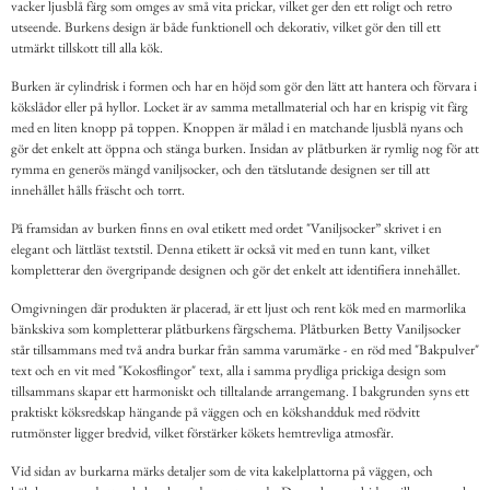
vacker ljusblå färg som omges av små vita prickar, vilket ger den ett roligt och retro
utseende. Burkens design är både funktionell och dekorativ, vilket gör den till ett
utmärkt tillskott till alla kök.
Burken är cylindrisk i formen och har en höjd som gör den lätt att hantera och förvara i
kökslådor eller på hyllor. Locket är av samma metallmaterial och har en krispig vit färg
med en liten knopp på toppen. Knoppen är målad i en matchande ljusblå nyans och
gör det enkelt att öppna och stänga burken. Insidan av plåtburken är rymlig nog för att
rymma en generös mängd vaniljsocker, och den tätslutande designen ser till att
innehållet hålls fräscht och torrt.
På framsidan av burken finns en oval etikett med ordet "Vaniljsocker” skrivet i en
elegant och lättläst textstil. Denna etikett är också vit med en tunn kant, vilket
kompletterar den övergripande designen och gör det enkelt att identifiera innehållet.
Omgivningen där produkten är placerad, är ett ljust och rent kök med en marmorlika
bänkskiva som kompletterar plåtburkens färgschema. Plåtburken Betty Vaniljsocker
står tillsammans med två andra burkar från samma varumärke - en röd med "Bakpulver"
text och en vit med "Kokosflingor" text, alla i samma prydliga prickiga design som
tillsammans skapar ett harmoniskt och tilltalande arrangemang. I bakgrunden syns ett
praktiskt köksredskap hängande på väggen och en kökshandduk med rödvitt
rutmönster ligger bredvid, vilket förstärker kökets hemtrevliga atmosfär.
Vid sidan av burkarna märks detaljer som de vita kakelplattorna på väggen, och