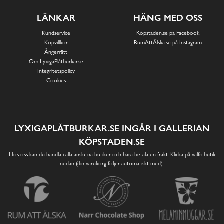
LÄNKAR
HÄNG MED OSS
Kundservice
Köpstaden.se på Facebook
Köpvillkor
RumAttÄlska.se på Instagram
Ångerrätt
Om LyxigaPlåtburkar.se
Integritetspolicy
Cookies
LYXIGAPLÅTBURKAR.SE INGÅR I GALLERIAN
KÖPSTADEN.SE
Hos oss kan du handla i alla anslutna butiker och bara betala en frakt. Klicka på valfri butik
nedan (din varukorg följer automatiskt med):