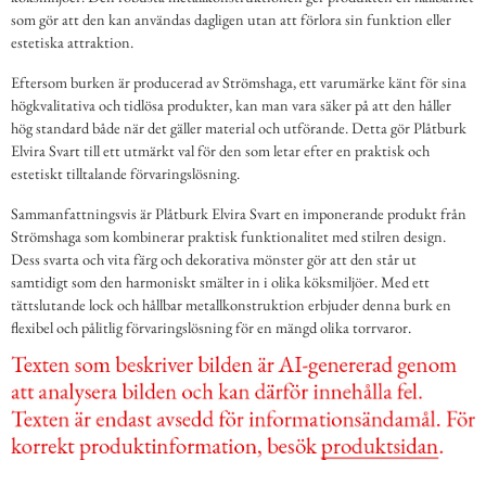
som gör att den kan användas dagligen utan att förlora sin funktion eller
estetiska attraktion.
Eftersom burken är producerad av Strömshaga, ett varumärke känt för sina
högkvalitativa och tidlösa produkter, kan man vara säker på att den håller
hög standard både när det gäller material och utförande. Detta gör Plåtburk
Elvira Svart till ett utmärkt val för den som letar efter en praktisk och
estetiskt tilltalande förvaringslösning.
Sammanfattningsvis är Plåtburk Elvira Svart en imponerande produkt från
Strömshaga som kombinerar praktisk funktionalitet med stilren design.
Dess svarta och vita färg och dekorativa mönster gör att den står ut
samtidigt som den harmoniskt smälter in i olika köksmiljöer. Med ett
tättslutande lock och hållbar metallkonstruktion erbjuder denna burk en
flexibel och pålitlig förvaringslösning för en mängd olika torrvaror.