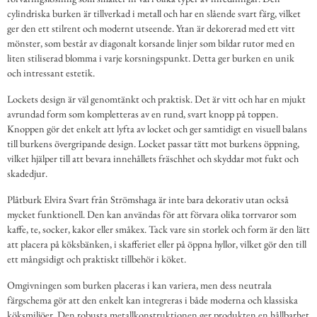
cylindriska burken är tillverkad i metall och har en slående svart färg, vilket
ger den ett stilrent och modernt utseende. Ytan är dekorerad med ett vitt
mönster, som består av diagonalt korsande linjer som bildar rutor med en
liten stiliserad blomma i varje korsningspunkt. Detta ger burken en unik
och intressant estetik.
Lockets design är väl genomtänkt och praktisk. Det är vitt och har en mjukt
avrundad form som kompletteras av en rund, svart knopp på toppen.
Knoppen gör det enkelt att lyfta av locket och ger samtidigt en visuell balans
till burkens övergripande design. Locket passar tätt mot burkens öppning,
vilket hjälper till att bevara innehållets fräschhet och skyddar mot fukt och
skadedjur.
Plåtburk Elvira Svart från Strömshaga är inte bara dekorativ utan också
mycket funktionell. Den kan användas för att förvara olika torrvaror som
kaffe, te, socker, kakor eller småkex. Tack vare sin storlek och form är den lätt
att placera på köksbänken, i skafferiet eller på öppna hyllor, vilket gör den till
ett mångsidigt och praktiskt tillbehör i köket.
Omgivningen som burken placeras i kan variera, men dess neutrala
färgschema gör att den enkelt kan integreras i både moderna och klassiska
köksmiljöer. Den robusta metallkonstruktionen ger produkten en hållbarhet