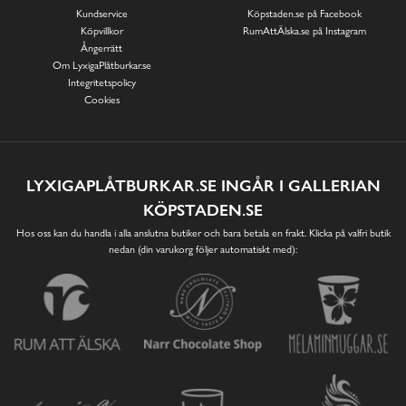
Kundservice
Köpstaden.se på Facebook
Köpvillkor
RumAttÄlska.se på Instagram
Ångerrätt
Om LyxigaPlåtburkar.se
Integritetspolicy
Cookies
LYXIGAPLÅTBURKAR.SE INGÅR I GALLERIAN
KÖPSTADEN.SE
Hos oss kan du handla i alla anslutna butiker och bara betala en frakt. Klicka på valfri butik
nedan (din varukorg följer automatiskt med):